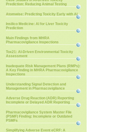
Case Studies in AI-Driven Toxicity
Prediction: Reducing Animal Testing
Atomwise: Predicting Toxicity Early with AI
Insilico Medicine: AI for Liver Toxicity
Prediction
Main Findings from MHRA
Pharmacovigilance Inspections
Tox21: AI-Driven Environmental Toxicity
Assessment
Inadequate Risk Management Plans (RMPs):
A Key Finding in MHRA Pharmacovigilance
Inspections
Understanding Signal Detection and
Management in Pharmacovigilance
Adverse Drug Reaction (ADR) Reporting
Incomplete or Delayed ADR Reporting
Pharmacovigilance System Master File
(PSMF) Finding: Incomplete or Outdated
PSMFs
Simplifying Adverse Event eCRF: A