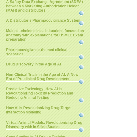
A Safety Data Exchange Agreement (SDEA)
between a Marketing Authorization Holder
(MAH) and distributors
A Distributor’s Pharmacovigilance System
Multiple-choice clinical situations focused on
anatomy with explanations for USMLE Exam
preparation
Pharmacovigilance-themed clinical
scenarios
Drug Discovery in the Age of AI
Non-Clinical Trials in the Age of AI: A New
Era of Preclinical Drug Development
Predictive Toxicology: How AI is
Revolutionizing Toxicity Prediction and
Reducing Animal Testing
How AI is Revolutionizing Drug-Target
Interaction Modeling
Virtual Animal Models: Revolutionizing Drug
Discovery with In Silico Studies