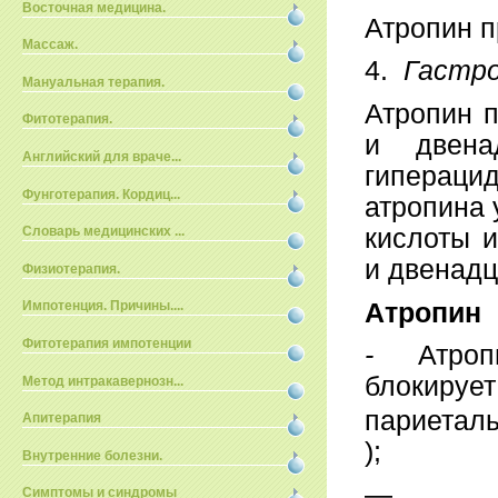
Восточная медицина.
Атропин п
Массаж.
4.
Гастро
Мануальная терапия.
Атропин 
Фитотерапия.
и двена
Английский для враче...
гиперацид
Фунготерапия. Кордиц...
атропина
кислоты 
Словарь медицинских ...
и двенадц
Физиотерапия.
Атропин
Импотенция. Причины....
Фитотерапия импотенции
-
Атро
блокиру
Метод интракавернозн...
париеталь
Апитерапия
);
Внутренние болезни.
—
Симптомы и синдромы