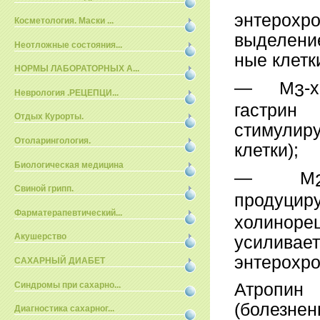
энтерохр
Косметология. Маски ...
выделени
Неотложные состояния...
ные клетки
НОРМЫ ЛАБОРАТОРНЫХ А...
—
М
-
3
Неврология .РЕЦЕПЦИ...
гастрин
Отдых Курорты.
стимули
Отоларингология.
клетки);
Биологическая медицина
—
М
Свиной грипп.
продуцир
Фарматерапевтический...
холинор
Акушерство
усиливае
энтерохро
САХАРНЫЙ ДИАБЕТ
Синдромы при сахарно...
Атропин
(болезн
Диагностика сахарног...