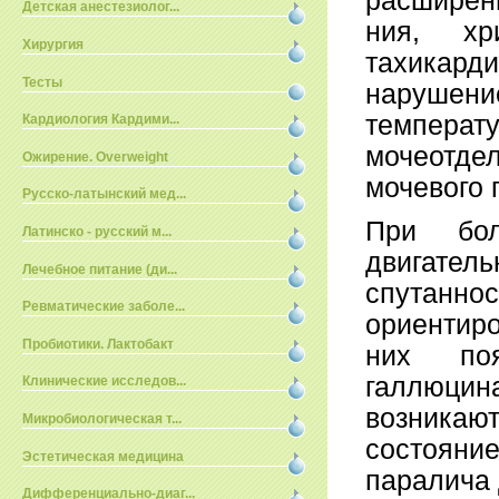
расширен
Детская анестезиолог...
ния, хр
Хирургия
тахикарди
Тесты
нарушен
темпера
Кардиология Кардими...
мочеотд
Ожирение. Overweight
мочевого 
Русско-латынский мед...
При бол
Латинско - русский м...
двигател
Лечебное питание (ди...
спутанн
Ревматические заболе...
ориентир
Пробиотики. Лактобакт
них по
галлюцин
Клинические исследов...
возника
Микробиологическая т...
состояние
Эстетическая медицина
паралича 
Дифференциально-диаг...