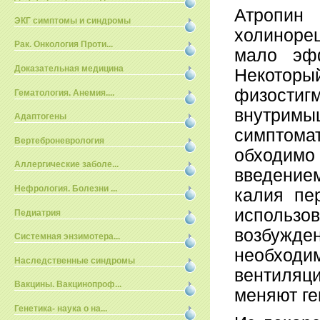
Атропин
ЭКГ симптомы и синдромы
холиноре
Рак. Онкология Проти...
мало эфф
Доказательная медицина
Некоторы
физост
Гематология. Анемия....
внутри
Адаптогены
симптомат
Вертеброневрология
обходим
Аллергические заболе...
введением
Нефрология. Болезни ...
калия пе
использ
Педиатрия
возбуж­д
Системная энзимотера...
необхо
Наследственные синдромы
вентиляци
Вакцины. Вакцинопроф...
меняют г
Генетика- наука о на...