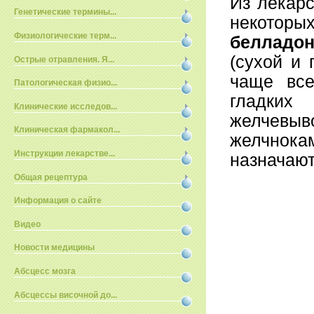
Из лекарс
Генетические термины...
некото
Физиологические терм...
беллад
(сухой и 
Острые отравления. Я...
чаще все
Патологическая физио...
гладких
Клинические исследов...
желчевыв
Клиническая фармакол...
желчнока
Инструкции лекарстве...
назначают
Общая рецептура
Информация о сайте
Видео
Новости медицины
Абсцесс мозга
Абсцессы височной до...