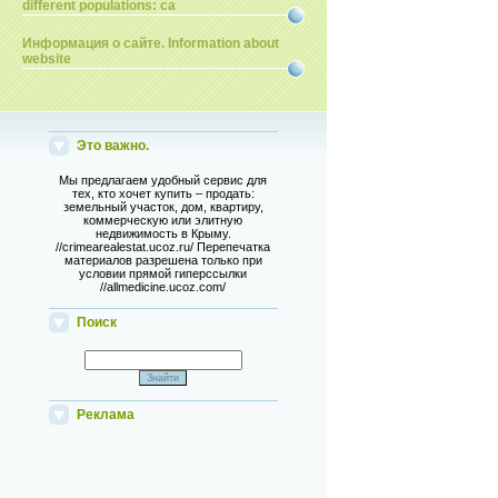
different populations: ca
Информация о сайте. Information about
website
Это важно.
Мы предлагаем удобный сервис для
тех, кто хочет купить – продать:
земельный участок, дом, квартиру,
коммерческую или элитную
недвижимость в Крыму.
//crimearealestat.ucoz.ru/ Перепечатка
материалов разрешена только при
условии прямой гиперссылки
//allmedicine.ucoz.com/
Поиск
Реклама