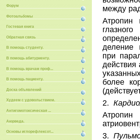
Форум
между рад
Фотоальбомы
Атропин 
Гостевая книга
глазног
определе
Обратная связь
деление 
В помощь студенту.
при парал
В помощь абитуриенту.
действия 
В помощь врачам проф...
указанны
В помощь пациенту.
более ко
(действует
Доска объявлений
Худеем с удовольствием.
2.
Кардио
Антигомотоксическая ...
Атропин
Аюрведа.
атриовент
Основы иглорефлексот...
3.
Пульмо