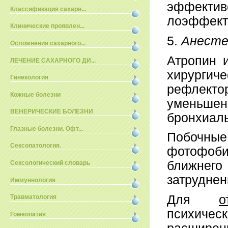
эффекти
Классификация сахарн...
лоэффекти
Клинические проявлен...
5.
Анесте
Осложнения сахарного...
Атропин 
ЛЕЧЕНИЕ САХАРНОГО ДИ...
хирургич
Гинекология
рефлект
Кожные болезни
уменьше
ВЕНЕРИЧЕСКИЕ БОЛЕЗНИ
бронхи­ал
Глазные болезни. Офт...
Побочные
Сексопатология.
фотофоби
ближнего
Сексологический словарь
затруднен
Иммуннология
Для
о
Травматология
психиче
Гомеопатия