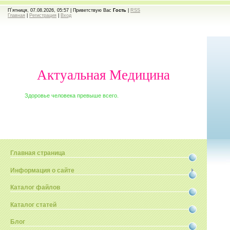
П`ятниця, 07.08.2026, 05:57 |
Приветствую Вас
Гость
|
RSS
Главная
|
Регистрация
|
Вход
Актуальная Медицина
Здоровье человека превыше всего.
Главная страница
Информация о сайте
Каталог файлов
Каталог статей
Блог