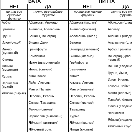
ВАТА
ПИТТА
НЕТ
ДА
НЕТ
ДА
почти все
почти все сладкие
почти все кислые
почти все сл
сушеные
фрукты
фрукты
фрукт
фрукты
Арбуз
Абрикосы, Авокадо
Абрикосы(кислые)
Абрикосы (слад
Грамоты
Ананасы, Апельсины
Ананасы(кислые)
Авокадо
Груши
Бананы, Виноград
Апельсины (кисл.)
Ананасы (сладк
Изюм(сухой)
Вишни, Дыни
Бананы
Апельсины (сла
Инжир
Грейпфруты
Виноград (зеленый)
Арбуз, Гранаты
(сушеный)
Земляника
Вишни (кислые)
Виноград (крас
Клюква
черный)
Изюм (вымоченный)
Грейпфруты
Финики
Вишни (сладкие
Инжир (свежий)
Земляника
(сушеные)
Груши, Дыни,
Киви, Кокос
Киви**
Хурма
Изюм,
Инжир,
Лайм, Лимоны
Клюква, Лимоны
Чернослив
Кокосы, Лайм*
(сухой)
Манго, Папайя
Манго (зеленые)
Манго (спелые)
Яблоки (сырые)
Персики, Ревень
Персики, Ревень
Папайя*, Финик
Сливы, Тамаринд
Сливы (кислые)
Сливы (сладкие
Финики (свежие)
Тамаринд;
Чернослив
Чернослив (вымочен.)
Хурма
Яблоки(сладкие
Яблоки (приготовл.)
Яблоки (кислые)
Яблочный соус
Яблочный соус
Ягоды (кислые)