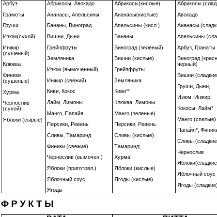
Арбуз
Абрикосы, Авокадо
Абрикосы(кислые)
Абрикосы (слад
Грамоты
Ананасы, Апельсины
Ананасы(кислые)
Авокадо
Груши
Бананы, Виноград
Апельсины (кисл.)
Ананасы (сладк
Изюм(сухой)
Вишни, Дыни
Бананы
Апельсины (сла
Инжир
Грейпфруты
Виноград (зеленый)
Арбуз, Гранаты
(сушеный)
Земляника
Вишни (кислые)
Виноград (крас
Клюква
черный)
Изюм (вымоченный)
Грейпфруты
Финики
Вишни (сладкие
Инжир (свежий)
Земляника
(сушеные)
Груши, Дыни,
Киви, Кокос
Киви**
Хурма
Изюм,
Инжир,
Лайм, Лимоны
Клюква, Лимоны
Чернослив
Кокосы, Лайм*
(сухой)
Манго, Папайя
Манго (зеленые)
Манго (спелые)
Яблоки (сырые)
Персики, Ревень
Персики, Ревень
Папайя*, Финик
Сливы, Тамаринд
Сливы (кислые)
Сливы (сладкие
Финики (свежие)
Тамаринд;
Чернослив
Чернослив (вымочен.)
Хурма
Яблоки(сладкие
Яблоки (приготовл.)
Яблоки (кислые)
Яблочный соус
Яблочный соус
Ягоды (кислые)
Ягоды (сладкие
Ягоды
Ф Р У К Т Ы