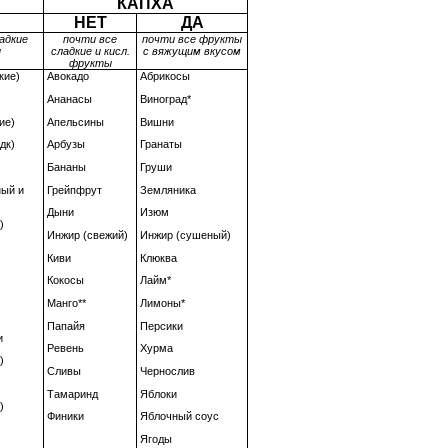
КАПХА
НЕТ
ДА
адкие
почти все
почти все фрукты
ы
сладкие и кисл.
с вяжущим вкусом
фрукты
кие)
Авокадо
Абрикосы
Ананасы
Виноград*
ие)
Апельсины
Вишни
дк)
Арбузы
Гранаты
Бананы
Груши
ный и
Грейпфрут
Земляника
Дыни
Изюм
)
Инжир (свежий)
Инжир (сушеный)
Киви
Клюква
Кокосы
Лайм*
Манго**
Лимоны*
Папайя
Персики
и
Ревень
Хурма
)
Сливы
Чернослив
Тамаринд
Яблоки
)
Финики
Яблочный соус
Ягоды