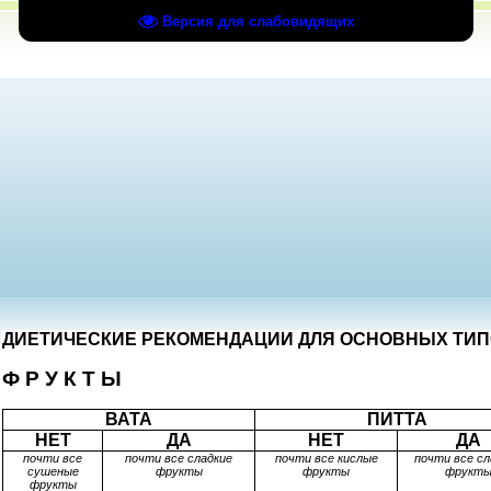
Версия для слабовидящих
ДИЕТИЧЕСКИЕ РЕКОМЕНДАЦИИ ДЛЯ ОСНОВНЫХ ТИП
Ф Р У К Т Ы
ВАТА
ПИТТА
НЕТ
ДА
НЕТ
ДА
почти все
почти все сладкие
почти все кислые
почти все сл
сушеные
фрукты
фрукты
фрукт
фрукты