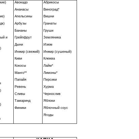
кие)
Авокадо
Абрикосы
Ананасы
Виноград*
ие)
Апельсины
Вишни
дк)
Арбузы
Гранаты
Бананы
Груши
ный и
Грейпфрут
Земляника
Дыни
Изюм
)
Инжир (свежий)
Инжир (сушеный)
Киви
Клюква
Кокосы
Лайм*
Манго**
Лимоны*
Папайя
Персики
и
Ревень
Хурма
)
Сливы
Чернослив
Тамаринд
Яблоки
)
Финики
Яблочный соус
Ягоды
)