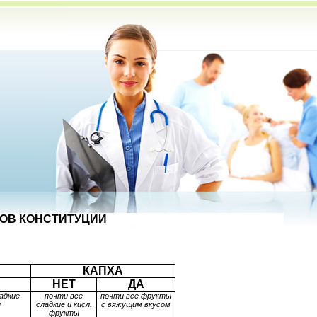
ОВ КОНСТИТУЦИИ
КАПХА
НЕТ
ДА
адкие
почти все
почти все фрукты
ы
сладкие и кисл.
с вяжущим вкусом
фрукты