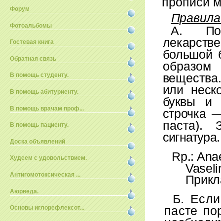
прописи м
Форум
Правила
Фотоальбомы
А. По
лекарств
Гостевая книга
большой 
Обратная связь
образом
вещества
В помощь студенту.
или
неск
В помощь абитуриенту.
буквы и 
В помощь врачам проф...
строчка 
паста).
В помощь пациенту.
сигнатура.
Доска объявлений
Rp
.:
Anae
Худеем с удовольствием.
Vaseli
Антигомотоксическая ...
Прикл
Аюрведа.
Б. Если
пасте
по
Основы иглорефлексот...