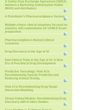
A Safety Data Exchange Agreement (SDEA)
between a Marketing Authorization Holder
(MAH) and distributors
A Distributor’s Pharmacovigilance System
Multiple-choice clinical situations focused on
anatomy with explanations for USMLE Exam
preparation
Pharmacovigilance-themed clinical
scenarios
Drug Discovery in the Age of AI
Non-Clinical Trials in the Age of AI: A New
Era of Preclinical Drug Development
Predictive Toxicology: How AI is
Revolutionizing Toxicity Prediction and
Reducing Animal Testing
How AI is Revolutionizing Drug-Target
Interaction Modeling
Virtual Animal Models: Revolutionizing Drug
Discovery with In Silico Studies