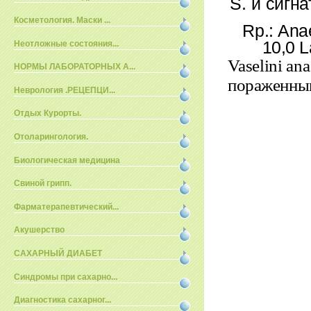
S
.
и сигна
Косметология. Маски ...
Rp
.:
Anae
10,0
L
Неотложные состояния...
Vaselini
ana
НОРМЫ ЛАБОРАТОРНЫХ А...
пораженны
Неврология .РЕЦЕПЦИ...
Отдых Курорты.
Отоларингология.
Биологическая медицина
Свиной грипп.
Фарматерапевтический...
Акушерство
САХАРНЫЙ ДИАБЕТ
Синдромы при сахарно...
Диагностика сахарног...