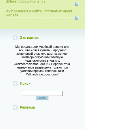
different populations: ca
Информация о сайте. Information about
website
Это важно.
Мы предлагаем удобный сервис для
тех, кто хочет купить – продать:
земельный участок, дом, квартиру,
коммерческую или элитную
недвижимость в Крыму.
//crimearealestat.ucoz.ru/ Перепечатка
материалов разрешена только при
условии прямой гиперссылки
//allmedicine.ucoz.com/
Поиск
Реклама