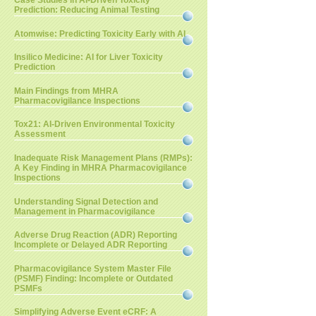
Case Studies in AI-Driven Toxicity
Prediction: Reducing Animal Testing
Atomwise: Predicting Toxicity Early with AI
Insilico Medicine: AI for Liver Toxicity
Prediction
Main Findings from MHRA
Pharmacovigilance Inspections
Tox21: AI-Driven Environmental Toxicity
Assessment
Inadequate Risk Management Plans (RMPs):
A Key Finding in MHRA Pharmacovigilance
Inspections
Understanding Signal Detection and
Management in Pharmacovigilance
Adverse Drug Reaction (ADR) Reporting
Incomplete or Delayed ADR Reporting
Pharmacovigilance System Master File
(PSMF) Finding: Incomplete or Outdated
PSMFs
Simplifying Adverse Event eCRF: A