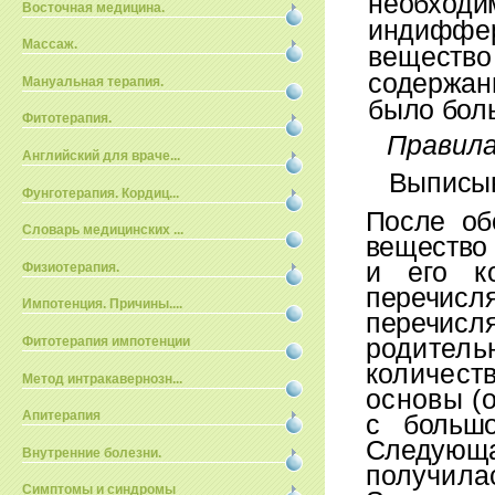
необхо
Восточная медицина.
индиффе
Массаж.
вещество
содержа
Мануальная терапия.
было бо
Фитотерапия.
Правила
Английский для враче...
Выписыв
Фунготерапия. Кордиц...
После об
Словарь медицинских ...
вещество 
и его к
Физиотерапия.
перечисл
Импотенция. Причины....
перечис
р
одител
Фитотерапия импотенции
количеств
Метод интракавернозн...
основы (
Апитерапия
с большо
Следующ
Внутренние болезни.
получила
Симптомы и синдромы