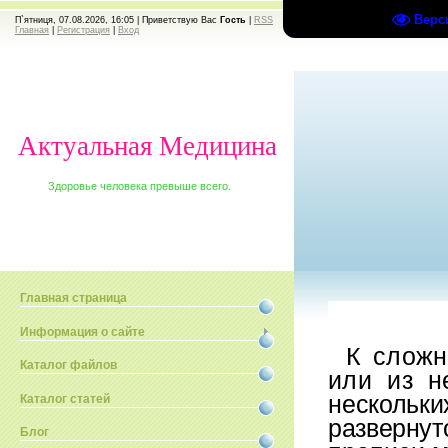
Верс
П`ятниця, 07.08.2026, 16:05 |
Приветствую Вас
Гость
|
RSS
Главная
|
Регистрация
|
Вход
Актуальная Медицина
Здоровье человека превыше всего.
Главная страница
Информация о сайте
К сложн
Каталог файлов
или из
н
нескольк
Каталог статей
разверну
Блог