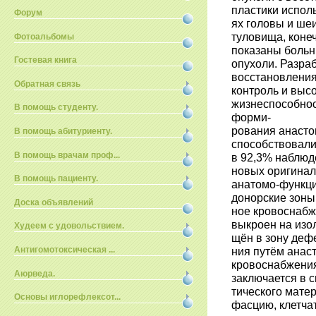
пластики испол
Форум
ях головы и шеи
туловища, коне
Фотоальбомы
показаны больн
Гостевая книга
опухоли. Разра
восстановления
Обратная связь
контроль и выс
жизнеспособнос
В помощь студенту.
форми-
рования анасто
В помощь абитуриенту.
способствовали
В помощь врачам проф...
в 92,3% наблюд
новых оригина
В помощь пациенту.
анатомо-функци
донорские зоны
Доска объявлений
ное кровоснабж
выкроен на изо
Худеем с удовольствием.
щён в зону деф
Антигомотоксическая ...
ния путём анас
кровоснабжения
Аюрведа.
заключается в 
тического матер
Основы иглорефлексот...
фасцию, клетча