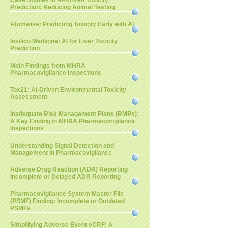
Case Studies in AI-Driven Toxicity
Prediction: Reducing Animal Testing
Atomwise: Predicting Toxicity Early with AI
Insilico Medicine: AI for Liver Toxicity
Prediction
Main Findings from MHRA
Pharmacovigilance Inspections
Tox21: AI-Driven Environmental Toxicity
Assessment
Inadequate Risk Management Plans (RMPs):
A Key Finding in MHRA Pharmacovigilance
Inspections
Understanding Signal Detection and
Management in Pharmacovigilance
Adverse Drug Reaction (ADR) Reporting
Incomplete or Delayed ADR Reporting
Pharmacovigilance System Master File
(PSMF) Finding: Incomplete or Outdated
PSMFs
Simplifying Adverse Event eCRF: A