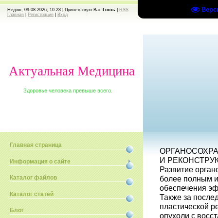
Верс
Неділя, 09.08.2026, 10:28 |
Приветствую Вас
Гость
|
RSS
Главная
|
Регистрация
|
Вход
Актуальная Медицина
Здоровье человека превыше всего.
Главная страница
ОРГАНОСОХР
И РЕКОНСТРУ
Информация о сайте
Развитие орган
более полным и
Каталог файлов
обеспечения эф
Каталог статей
Также за после
пластической р
Блог
опухоли с восс