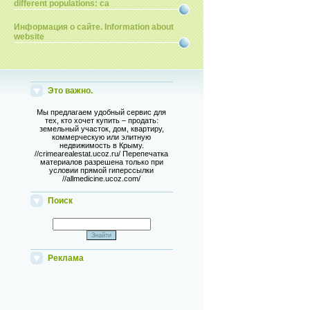
different populations: ca
Информация о сайте. Information about
website
Это важно.
Мы предлагаем удобный сервис для
тех, кто хочет купить – продать:
земельный участок, дом, квартиру,
коммерческую или элитную
недвижимость в Крыму.
//crimearealestat.ucoz.ru/ Перепечатка
материалов разрешена только при
условии прямой гиперссылки
//allmedicine.ucoz.com/
Поиск
Реклама