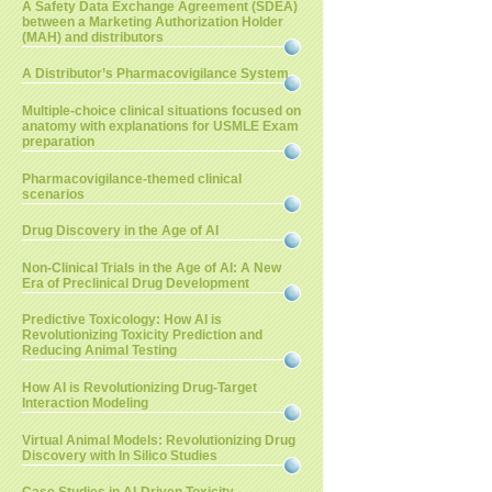
A Safety Data Exchange Agreement (SDEA)
between a Marketing Authorization Holder
(MAH) and distributors
A Distributor’s Pharmacovigilance System
Multiple-choice clinical situations focused on
anatomy with explanations for USMLE Exam
preparation
Pharmacovigilance-themed clinical
scenarios
Drug Discovery in the Age of AI
Non-Clinical Trials in the Age of AI: A New
Era of Preclinical Drug Development
Predictive Toxicology: How AI is
Revolutionizing Toxicity Prediction and
Reducing Animal Testing
How AI is Revolutionizing Drug-Target
Interaction Modeling
Virtual Animal Models: Revolutionizing Drug
Discovery with In Silico Studies