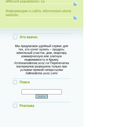
different populations: ca
Информация о сайте. Information about
website
Это важно.
Мы предлагаем удобный сервис для
тех, кто хочет купить – продать:
земельный участок, дом, квартиру,
коммерческую или элитную
недвижимость в Крыму.
//crimearealestat.ucoz.ru/ Перепечатка
материалов разрешена только при
условии прямой гиперссылки
//allmedicine.ucoz.com/
Поиск
Реклама