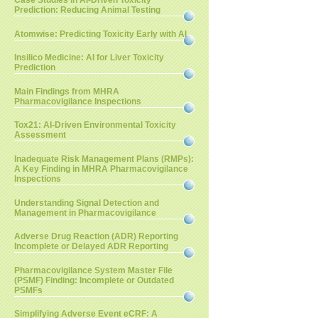
Case Studies in AI-Driven Toxicity
Prediction: Reducing Animal Testing
Atomwise: Predicting Toxicity Early with AI
Insilico Medicine: AI for Liver Toxicity
Prediction
Main Findings from MHRA
Pharmacovigilance Inspections
Tox21: AI-Driven Environmental Toxicity
Assessment
Inadequate Risk Management Plans (RMPs):
A Key Finding in MHRA Pharmacovigilance
Inspections
Understanding Signal Detection and
Management in Pharmacovigilance
Adverse Drug Reaction (ADR) Reporting
Incomplete or Delayed ADR Reporting
Pharmacovigilance System Master File
(PSMF) Finding: Incomplete or Outdated
PSMFs
Simplifying Adverse Event eCRF: A