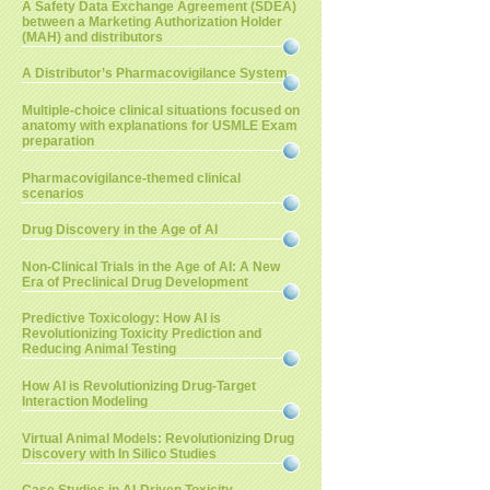
A Safety Data Exchange Agreement (SDEA)
between a Marketing Authorization Holder
(MAH) and distributors
A Distributor’s Pharmacovigilance System
Multiple-choice clinical situations focused on
anatomy with explanations for USMLE Exam
preparation
Pharmacovigilance-themed clinical
scenarios
Drug Discovery in the Age of AI
Non-Clinical Trials in the Age of AI: A New
Era of Preclinical Drug Development
Predictive Toxicology: How AI is
Revolutionizing Toxicity Prediction and
Reducing Animal Testing
How AI is Revolutionizing Drug-Target
Interaction Modeling
Virtual Animal Models: Revolutionizing Drug
Discovery with In Silico Studies