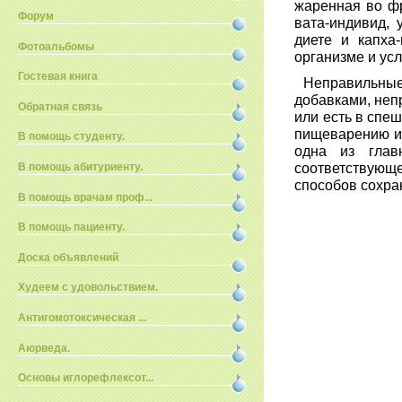
жаренная во ф
Форум
вата-индивид, 
диете и капха
Фотоальбомы
организме и ус
Гостевая книга
Неправильные
добавками, неп
Обратная связь
или есть в спе
пищеварению и 
В помощь студенту.
одна из глав
соответствующе
В помощь абитуриенту.
способов сохра
В помощь врачам проф...
В помощь пациенту.
Доска объявлений
Худеем с удовольствием.
Антигомотоксическая ...
Аюрведа.
Основы иглорефлексот...