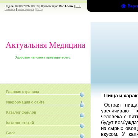
Верс
Неділя, 09.08.2026, 08:18 |
Приветствую Вас
Гость
|
RSS
Главная
|
Регистрация
|
Вход
Актуальная Медицина
Здоровье человека превыше всего.
Главная страница
Пища и харак
Информация о сайте
Острая пища
увеличивают т
Каталог файлов
человека с пит
будут возбужда
Каталог статей
из сырых овощ
Блог
вкусом. У кап