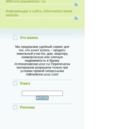
different populations: ca
Информация о сайте. Information about
website
Это важно.
Мы предлагаем удобный сервис для
тех, кто хочет купить – продать:
земельный участок, дом, квартиру,
коммерческую или элитную
недвижимость в Крыму.
//crimearealestat.ucoz.ru/ Перепечатка
материалов разрешена только при
условии прямой гиперссылки
//allmedicine.ucoz.com/
Поиск
Реклама