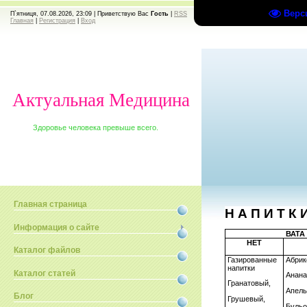
Верс
П`ятниця, 07.08.2026, 23:09 |
Приветствую Вас
Гость
|
RSS
Главная
|
Регистрация
|
Вход
Актуальная Медицина
Здоровье человека превыше всего.
Главная страница
Н А П И Т К 
Информация о сайте
ВАТА
НЕТ
Каталог файлов
Газированные
Абрик
напитки
Каталог статей
Анана
Гранатовый,
Апель
Блог
Грушевый,
Бульо