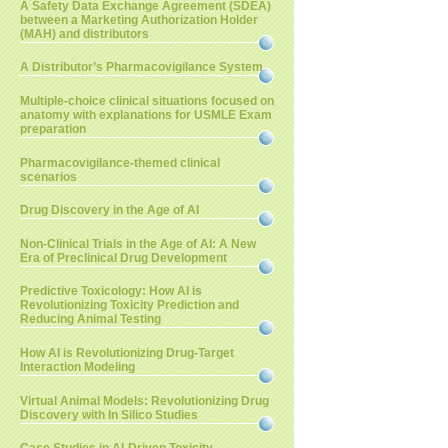
A Safety Data Exchange Agreement (SDEA)
between a Marketing Authorization Holder
(MAH) and distributors
A Distributor’s Pharmacovigilance System
Multiple-choice clinical situations focused on
anatomy with explanations for USMLE Exam
preparation
Pharmacovigilance-themed clinical
scenarios
Drug Discovery in the Age of AI
Non-Clinical Trials in the Age of AI: A New
Era of Preclinical Drug Development
Predictive Toxicology: How AI is
Revolutionizing Toxicity Prediction and
Reducing Animal Testing
How AI is Revolutionizing Drug-Target
Interaction Modeling
Virtual Animal Models: Revolutionizing Drug
Discovery with In Silico Studies