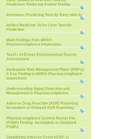
Case Studies in AI-Driven Toxicity
Prediction: Reducing Animal Testing
Atomwise: Predicting Toxicity Early with AI
Insilico Medicine: AI for Liver Toxicity
Prediction
Main Findings from MHRA
Pharmacovigilance Inspections
Tox21: AI-Driven Environmental Toxicity
Assessment
Inadequate Risk Management Plans (RMPs):
A Key Finding in MHRA Pharmacovigilance
Inspections
Understanding Signal Detection and
Management in Pharmacovigilance
Adverse Drug Reaction (ADR) Reporting
Incomplete or Delayed ADR Reporting
Pharmacovigilance System Master File
(PSMF) Finding: Incomplete or Outdated
PSMFs
Simplifying Adverse Event eCRF: A