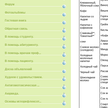
Клюквенный,
Форум
Виног
Яблочный соки
Вишне
Кофе
Фотоальбомы
Горяч
Напитки со
спец
льдом
Гостевая книга
Грейп
Напитки с
кофеином
Обратная связь
Кислы
Сливовый**,
«Кофе
Томатный**
В помощь студенту.
Лимон
соки
с лим
В помощь абитуриенту.
Соевое молоко
Минда
(холодное)
В помощь врачам проф...
Морко
Холодные
молочные
Овощ
В помощь пациенту.
напитки
Перси
Холодный чай
Доска объявлений
Рисов
Черный чай
Соево
Худеем с удовольствием.
Шоколадное
(горя
молоко
специ
Антигомотоксическая ...
Сок а
Сок м
Аюрведа.
Сок п
Основы иглорефлексот...
Спирт
(пиво,