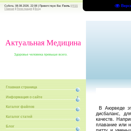
Верс
Субота, 08.08.2026, 22:08 |
Приветствую Вас
Гость
|
RSS
Главная
|
Регистрация
|
Вход
Актуальная Медицина
Здоровье человека превыше всего.
Главная страница
Информация о сайте
Каталог файлов
В Аюрведе эт
дисбаланс, дл
Каталог статей
качеств. Напри
плавание или 
Блог
питту и уменьш