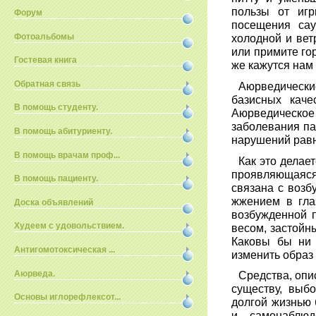
пользы от иг
Форум
посещения са
Фотоальбомы
холодной и вет
или примите го
Гостевая книга
же кажутся нам
Обратная связь
Аюрведически
базисных каче
В помощь студенту.
Аюрведическо
заболевания па
В помощь абитуриенту.
нарушений рав
В помощь врачам проф...
Как это делае
проявляющаяся
В помощь пациенту.
связана с возб
жжением в гла
Доска объявлений
возбужденной 
Худеем с удовольствием.
весом, застойн
Каковы бы ни 
Антигомотоксическая ...
изменить образ
Аюрведа.
Средства, опис
существу, выб
Основы иглорефлексот...
долгой жизнью 
и самонаблюд