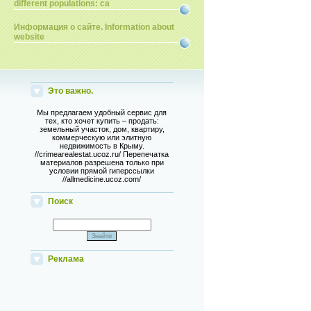
different populations: ca
Информация о сайте. Information about
website
Это важно.
Мы предлагаем удобный сервис для
тех, кто хочет купить – продать:
земельный участок, дом, квартиру,
коммерческую или элитную
недвижимость в Крыму.
//crimearealestat.ucoz.ru/ Перепечатка
материалов разрешена только при
условии прямой гиперссылки
//allmedicine.ucoz.com/
Поиск
Реклама