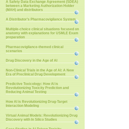
A Safety Data Exchange Agreement (SDEA)
between a Marketing Authorization Holder
(MAH) and distributors
A Distributor’s Pharmacovigilance System
Multiple-choice clinical situations focused on
anatomy with explanations for USMLE Exam
preparation
Pharmacovigilance-themed clinical
scenarios
Drug Discovery in the Age of AI
Non-Clinical Trials in the Age of AI: A New
Era of Preclinical Drug Development
Predictive Toxicology: How AI is
Revolutionizing Toxicity Prediction and
Reducing Animal Testing
How AI is Revolutionizing Drug-Target
Interaction Modeling
Virtual Animal Models: Revolutionizing Drug
Discovery with In Silico Studies