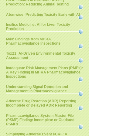
Case Studies in AI-Driven Toxicity
Prediction: Reducing Animal Testing
Atomwise: Predicting Toxicity Early with AI
Insilico Medicine: AI for Liver Toxicity
Prediction
Main Findings from MHRA
Pharmacovigilance Inspections
Tox21: AI-Driven Environmental Toxicity
Assessment
Inadequate Risk Management Plans (RMPs):
A Key Finding in MHRA Pharmacovigilance
Inspections
Understanding Signal Detection and
Management in Pharmacovigilance
Adverse Drug Reaction (ADR) Reporting
Incomplete or Delayed ADR Reporting
Pharmacovigilance System Master File
(PSMF) Finding: Incomplete or Outdated
PSMFs
Simplifying Adverse Event eCRF: A