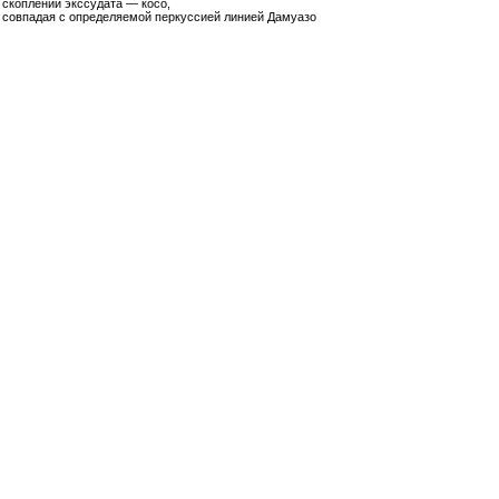
скоплении экссудата — косо,
совпадая с определяемой перкуссией линией Дамуазо