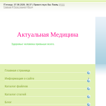
П`ятниця, 07.08.2026, 06:37 |
Приветствую Вас
Гость
|
RSS
Главная
|
Регистрация
|
Вход
Актуальная Медицина
Здоровье человека превыше всего.
Главная страница
Информация о сайте
Каталог файлов
Каталог статей
Блог