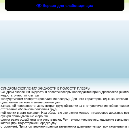
Версия для слабовидящих
СИНДРОМ СКОПЛЕНИЯ ЖИДКОСТИ В ПОЛОСТИ ПЛЕВРЫ
Синдром скопления жидкости в полости плевры наблюдается при гидротораксе (скопл
недостаточности) или при
экссудативном плеврите (воспаление плевры). Для него характерны одышка, которая
сдавлением легкого и уменьшением ды-
хательной поверхности, асимметрия грудной клетки за счет увеличения той ее полов
отставание «больной» половины груд-
ной клетки в акте дыхания. Над областью скопления жидкости голосовое дрожание рез
аускультации дыхание и бронхо-
фония резко ослаблены или отсутствуют. Рентгенологическое исследование выявляет
клетки (при гидротораксе нередко дву-
стороннее). При этом верхняя граница затемнения довольно четкая, при скоплении в 