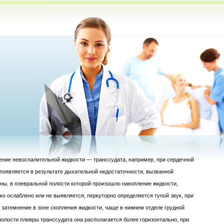
ение невоспалительной жидкости — транссудата, например, при сердечной
 появляется в результате дыхательной недостаточности, вызванной
ины, в плевральной полости которой произошло накопление жидкости,
ко ослаблено или не выявляется, перкуторно определяется тупой звук, при
 затемнение в зоне скопления жидкости, чаще в нижнем отделе грудной
полости плевры транссудата она располагается более горизонтально, при