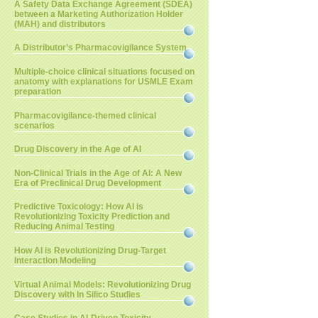
A Safety Data Exchange Agreement (SDEA)
between a Marketing Authorization Holder
(MAH) and distributors
A Distributor’s Pharmacovigilance System
Multiple-choice clinical situations focused on
anatomy with explanations for USMLE Exam
preparation
Pharmacovigilance-themed clinical
scenarios
Drug Discovery in the Age of AI
Non-Clinical Trials in the Age of AI: A New
Era of Preclinical Drug Development
Predictive Toxicology: How AI is
Revolutionizing Toxicity Prediction and
Reducing Animal Testing
How AI is Revolutionizing Drug-Target
Interaction Modeling
Virtual Animal Models: Revolutionizing Drug
Discovery with In Silico Studies