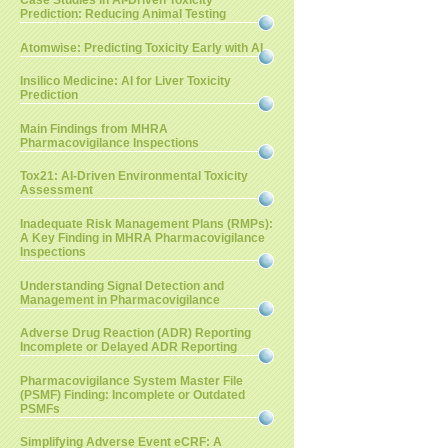
Case Studies in AI-Driven Toxicity
Prediction: Reducing Animal Testing
Atomwise: Predicting Toxicity Early with AI
Insilico Medicine: AI for Liver Toxicity
Prediction
Main Findings from MHRA
Pharmacovigilance Inspections
Tox21: AI-Driven Environmental Toxicity
Assessment
Inadequate Risk Management Plans (RMPs):
A Key Finding in MHRA Pharmacovigilance
Inspections
Understanding Signal Detection and
Management in Pharmacovigilance
Adverse Drug Reaction (ADR) Reporting
Incomplete or Delayed ADR Reporting
Pharmacovigilance System Master File
(PSMF) Finding: Incomplete or Outdated
PSMFs
Simplifying Adverse Event eCRF: A