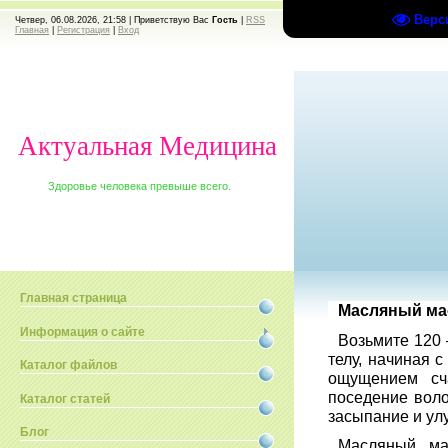
Верс
Четвер, 06.08.2026, 21:58 |
Приветствую Вас
Гость
|
RSS
Главная
|
Регистрация
|
Вход
Актуальная Медицина
Здоровье человека превыше всего.
Главная страница
Масляный ма
Информация о сайте
Возьмите 120 
телу, начиная 
Каталог файлов
ощущением сч
поседение воло
Каталог статей
засыпание и ул
Блог
Масляный ма