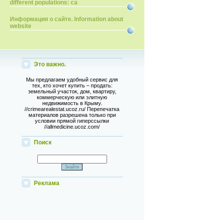
different populations: ca
Информация о сайте. Information about
website
Это важно.
Мы предлагаем удобный сервис для
тех, кто хочет купить – продать:
земельный участок, дом, квартиру,
коммерческую или элитную
недвижимость в Крыму.
//crimearealestat.ucoz.ru/ Перепечатка
материалов разрешена только при
условии прямой гиперссылки
//allmedicine.ucoz.com/
Поиск
Реклама