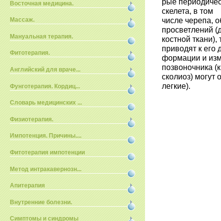
рые периодичес
Восточная медицина.
скелета, в том
числе черепа, 
Массаж.
просветлений (
Мануальная терапия.
костной ткани)
приводят к его 
Фитотерапия.
формации и из
позвоночника (
Английский для враче...
сколиоз) могут 
легкие).
Фунготерапия. Кордиц...
Словарь медицинских ...
Физиотерапия.
Импотенция. Причины....
Фитотерапия импотенции
Метод интракавернозн...
Апитерапия
Внутренние болезни.
Симптомы и синдромы