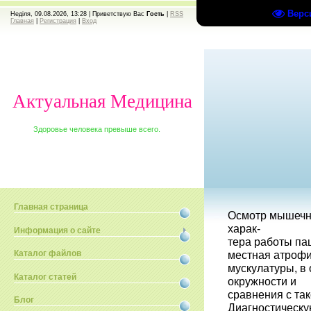
Верс
Неділя, 09.08.2026, 13:28 |
Приветствую Вас
Гость
|
RSS
Главная
|
Регистрация
|
Вход
Актуальная Медицина
Здоровье человека превыше всего.
Главная страница
Осмотр мышечно
харак-
Информация о сайте
тера работы пац
местная атроф
Каталог файлов
мускулатуры, в
Каталог статей
окружности и
сравнения с та
Блог
Диагностическ