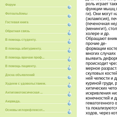
роль играет та
Форум
функции мышц (
ги). Они могут
Фотоальбомы
(эклампсия), пе
Гостевая книга
(печеночная не
(менингит), сто
Обратная связь
холере и др.
Обращают внима
В помощь студенту.
прочие де-
формации костей
В помощь абитуриенту.
многих случаях
В помощь врачам проф...
выявить деформ
происходит чре
В помощь пациенту.
мерное разраста
скуловых костей
Доска объявлений
ней челюсти и 
куриной груди, 
Худеем с удовольствием.
хитических чет
Антигомотоксическая ...
искривления н
конечностей и 
Аюрведа.
гематогенного 
та локализуютс
Основы иглорефлексот...
ходов, через ко