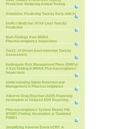
Case Studies in AI-Driven Toxicity
Prediction: Reducing Animal Testing
Atomwise: Predicting Toxicity Early with AI
Insilico Medicine: AI for Liver Toxicity
Prediction
Main Findings from MHRA
Pharmacovigilance Inspections
Tox21: AI-Driven Environmental Toxicity
Assessment
Inadequate Risk Management Plans (RMPs):
A Key Finding in MHRA Pharmacovigilance
Inspections
Understanding Signal Detection and
Management in Pharmacovigilance
Adverse Drug Reaction (ADR) Reporting
Incomplete or Delayed ADR Reporting
Pharmacovigilance System Master File
(PSMF) Finding: Incomplete or Outdated
PSMFs
Simplifying Adverse Event eCRF: A