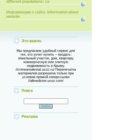
different populations: ca
Информация о сайте. Information about
website
Это важно.
Мы предлагаем удобный сервис для
тех, кто хочет купить – продать:
земельный участок, дом, квартиру,
коммерческую или элитную
недвижимость в Крыму.
//crimearealestat.ucoz.ru/ Перепечатка
материалов разрешена только при
условии прямой гиперссылки
//allmedicine.ucoz.com/
Поиск
Реклама