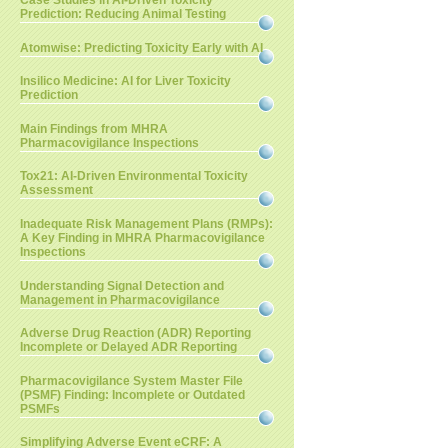
Case Studies in AI-Driven Toxicity
Prediction: Reducing Animal Testing
Atomwise: Predicting Toxicity Early with AI
Insilico Medicine: AI for Liver Toxicity
Prediction
Main Findings from MHRA
Pharmacovigilance Inspections
Tox21: AI-Driven Environmental Toxicity
Assessment
Inadequate Risk Management Plans (RMPs):
A Key Finding in MHRA Pharmacovigilance
Inspections
Understanding Signal Detection and
Management in Pharmacovigilance
Adverse Drug Reaction (ADR) Reporting
Incomplete or Delayed ADR Reporting
Pharmacovigilance System Master File
(PSMF) Finding: Incomplete or Outdated
PSMFs
Simplifying Adverse Event eCRF: A