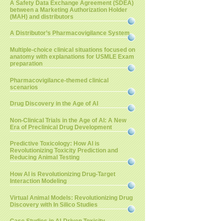
A Safety Data Exchange Agreement (SDEA)
between a Marketing Authorization Holder
(MAH) and distributors
A Distributor’s Pharmacovigilance System
Multiple-choice clinical situations focused on
anatomy with explanations for USMLE Exam
preparation
Pharmacovigilance-themed clinical
scenarios
Drug Discovery in the Age of AI
Non-Clinical Trials in the Age of AI: A New
Era of Preclinical Drug Development
Predictive Toxicology: How AI is
Revolutionizing Toxicity Prediction and
Reducing Animal Testing
How AI is Revolutionizing Drug-Target
Interaction Modeling
Virtual Animal Models: Revolutionizing Drug
Discovery with In Silico Studies