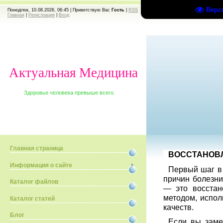
Верс
Понеділок, 10.08.2026, 06:45 |
Приветствую Вас
Гость
|
RSS
Главная
|
Регистрация
|
Вход
Актуальная Медицина
Здоровье человека превыше всего.
Главная страница
ВОССТАНОВ
Информация о сайте
Первый шаг в
причин болезни
Каталог файлов
— это восстан
методом, испо
Каталог статей
качеств.
Блог
Если вы заме