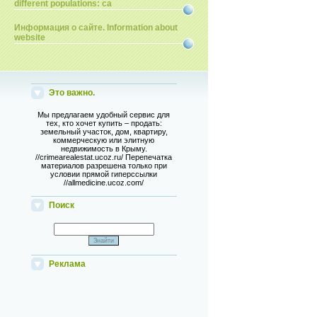
different populations: ca
Информация о сайте. Information about
website
Это важно.
Мы предлагаем удобный сервис для
тех, кто хочет купить – продать:
земельный участок, дом, квартиру,
коммерческую или элитную
недвижимость в Крыму.
//crimearealestat.ucoz.ru/ Перепечатка
материалов разрешена только при
условии прямой гиперссылки
//allmedicine.ucoz.com/
Поиск
Реклама