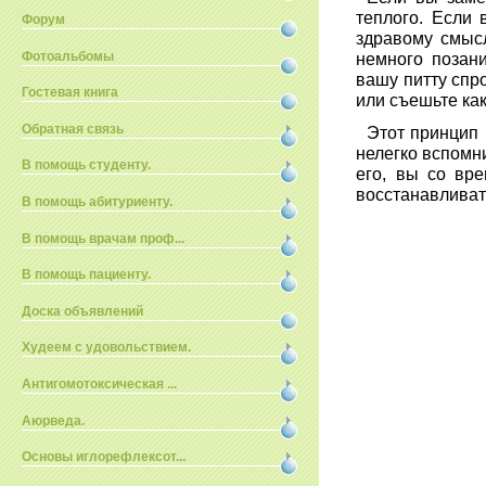
теплого. Если
Форум
здравому смыс
Фотоальбомы
немного позан
вашу питту спр
Гостевая книга
или съешьте ка
Обратная связь
Этот принцип 
нелегко вспомн
В помощь студенту.
его, вы со вр
восстанавливат
В помощь абитуриенту.
В помощь врачам проф...
В помощь пациенту.
Доска объявлений
Худеем с удовольствием.
Антигомотоксическая ...
Аюрведа.
Основы иглорефлексот...