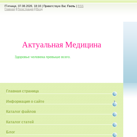
П`ятниця, 07.08.2026, 18:16 |
Приветствую Вас
Гость
|
RSS
Главная
|
Регистрация
|
Вход
Актуальная Медицина
Здоровье человека превыше всего.
Главная страница
Информация о сайте
Каталог файлов
Каталог статей
Блог