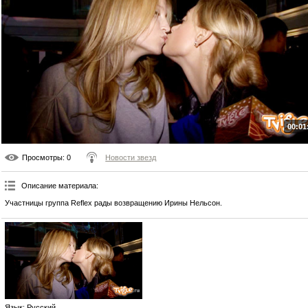
00:01
Просмотры
: 0
Новости звезд
Описание материала
:
Участницы группа Reflex рады возвращению Ирины Нельсон.
Язык
: Русский