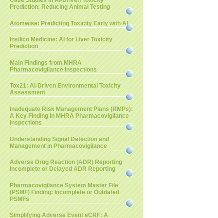
Case Studies in AI-Driven Toxicity
Prediction: Reducing Animal Testing
Atomwise: Predicting Toxicity Early with AI
Insilico Medicine: AI for Liver Toxicity
Prediction
Main Findings from MHRA
Pharmacovigilance Inspections
Tox21: AI-Driven Environmental Toxicity
Assessment
Inadequate Risk Management Plans (RMPs):
A Key Finding in MHRA Pharmacovigilance
Inspections
Understanding Signal Detection and
Management in Pharmacovigilance
Adverse Drug Reaction (ADR) Reporting
Incomplete or Delayed ADR Reporting
Pharmacovigilance System Master File
(PSMF) Finding: Incomplete or Outdated
PSMFs
Simplifying Adverse Event eCRF: A