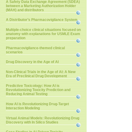
A Safety Data Exchange Agreement (SDEA)
between a Marketing Authorization Holder
(MAH) and distributors
A Distributor’s Pharmacovigilance System
Multiple-choice clinical situations focused on
anatomy with explanations for USMLE Exam
preparation
Pharmacovigilance-themed clinical
scenarios
Drug Discovery in the Age of AI
Non-Clinical Trials in the Age of AI: A New
Era of Preclinical Drug Development
Predictive Toxicology: How AI is
Revolutionizing Toxicity Prediction and
Reducing Animal Testing
How AI is Revolutionizing Drug-Target
Interaction Modeling
Virtual Animal Models: Revolutionizing Drug
Discovery with In Silico Studies