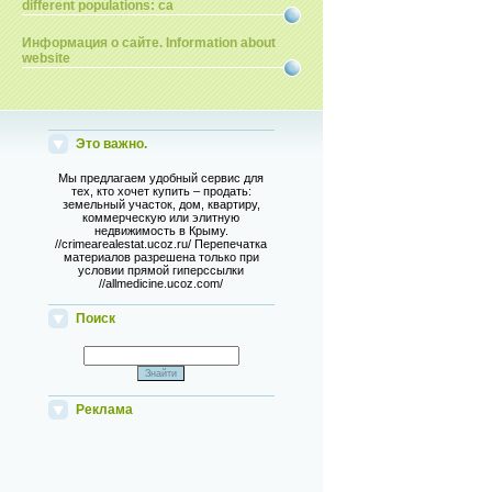
different populations: ca
Информация о сайте. Information about
website
Это важно.
Мы предлагаем удобный сервис для
тех, кто хочет купить – продать:
земельный участок, дом, квартиру,
коммерческую или элитную
недвижимость в Крыму.
//crimearealestat.ucoz.ru/ Перепечатка
материалов разрешена только при
условии прямой гиперссылки
//allmedicine.ucoz.com/
Поиск
Реклама