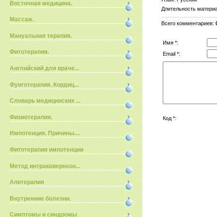
Восточная медицина.
Длительность матери
Массаж.
Всего комментариев
:
Мануальная терапия.
Имя *:
Фитотерапия.
Email *:
Английский для враче...
Фунготерапия. Кордиц...
Словарь медицинских ...
Физиотерапия.
Код *:
Импотенция. Причины....
Фитотерапия импотенции
Метод интракавернозн...
Апитерапия
Внутренние болезни.
Симптомы и синдромы