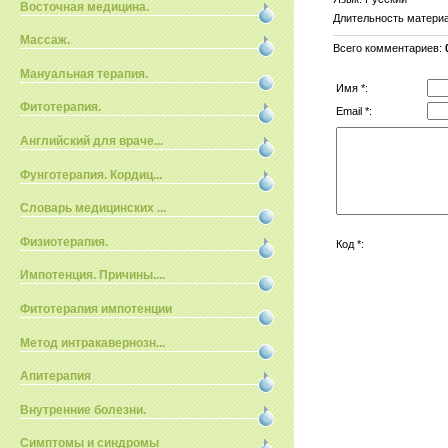
Восточная медицина.
Длительность матери
Массаж.
Всего комментариев
:
Мануальная терапия.
Имя *:
Фитотерапия.
Email *:
Английский для враче...
Фунготерапия. Кордиц...
Словарь медицинских ...
Физиотерапия.
Код *:
Импотенция. Причины....
Фитотерапия импотенции
Метод интракавернозн...
Апитерапия
Внутренние болезни.
Симптомы и синдромы