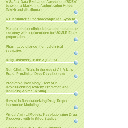
A Safety Data Exchange Agreement (SDEA)
between a Marketing Authorization Holder
(MAH) and distributors
A Distributor’s Pharmacovigilance System
Multiple-choice clinical situations focused on
anatomy with explanations for USMLE Exam
preparation
Pharmacovigilance-themed clinical
scenarios
Drug Discovery in the Age of AI
Non-Clinical Trials in the Age of AI: A New
Era of Preclinical Drug Development
Predictive Toxicology: How AI is
Revolutionizing Toxicity Prediction and
Reducing Animal Testing
How AI is Revolutionizing Drug-Target
Interaction Modeling
Virtual Animal Models: Revolutionizing Drug
Discovery with In Silico Studies