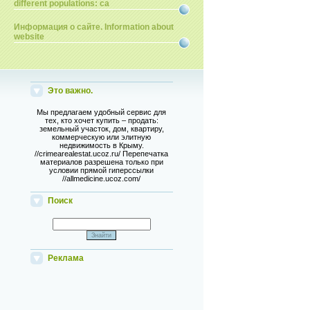
different populations: ca
Информация о сайте. Information about
website
Это важно.
Мы предлагаем удобный сервис для
тех, кто хочет купить – продать:
земельный участок, дом, квартиру,
коммерческую или элитную
недвижимость в Крыму.
//crimearealestat.ucoz.ru/ Перепечатка
материалов разрешена только при
условии прямой гиперссылки
//allmedicine.ucoz.com/
Поиск
Реклама