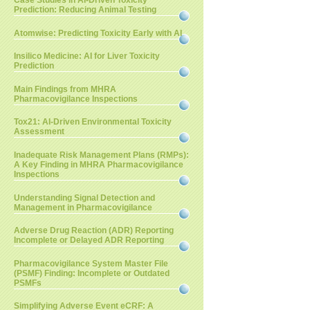
Case Studies in AI-Driven Toxicity
Prediction: Reducing Animal Testing
Atomwise: Predicting Toxicity Early with AI
Insilico Medicine: AI for Liver Toxicity
Prediction
Main Findings from MHRA
Pharmacovigilance Inspections
Tox21: AI-Driven Environmental Toxicity
Assessment
Inadequate Risk Management Plans (RMPs):
A Key Finding in MHRA Pharmacovigilance
Inspections
Understanding Signal Detection and
Management in Pharmacovigilance
Adverse Drug Reaction (ADR) Reporting
Incomplete or Delayed ADR Reporting
Pharmacovigilance System Master File
(PSMF) Finding: Incomplete or Outdated
PSMFs
Simplifying Adverse Event eCRF: A