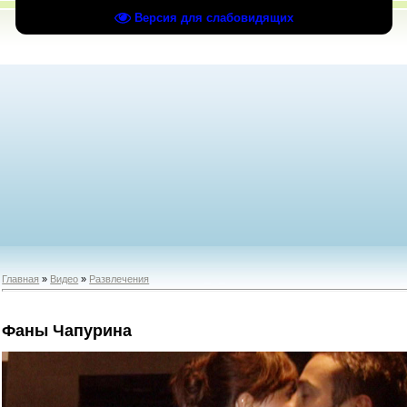
Версия для слабовидящих
Главная
»
Видео
»
Развлечения
Фаны Чапурина