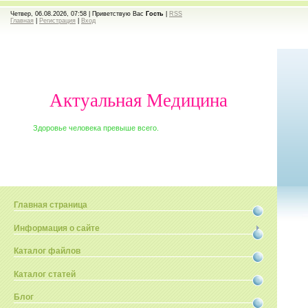
Четвер, 06.08.2026, 07:58 |
Приветствую Вас
Гость
|
RSS
Главная
|
Регистрация
|
Вход
Актуальная Медицина
Здоровье человека превыше всего.
Главная страница
Информация о сайте
Каталог файлов
Каталог статей
Блог