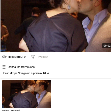
00:02
Просмотры
: 0
Тусовки
Описание материала
:
Показ Игоря Чапурина в рамках RFW.
Язык
: Русский