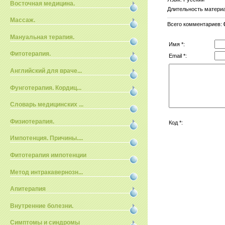
Восточная медицина.
Длительность матери
Массаж.
Всего комментариев
:
Мануальная терапия.
Имя *:
Фитотерапия.
Email *:
Английский для враче...
Фунготерапия. Кордиц...
Словарь медицинских ...
Физиотерапия.
Код *:
Импотенция. Причины....
Фитотерапия импотенции
Метод интракавернозн...
Апитерапия
Внутренние болезни.
Симптомы и синдромы