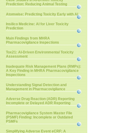
Case Studies in AI-Driven Toxicity
Prediction: Reducing Animal Testing
Atomwise: Predicting Toxicity Early with AI
Insilico Medicine: AI for Liver Toxicity
Prediction
Main Findings from MHRA
Pharmacovigilance Inspections
Tox21: AI-Driven Environmental Toxicity
Assessment
Inadequate Risk Management Plans (RMPs):
A Key Finding in MHRA Pharmacovigilance
Inspections
Understanding Signal Detection and
Management in Pharmacovigilance
Adverse Drug Reaction (ADR) Reporting
Incomplete or Delayed ADR Reporting
Pharmacovigilance System Master File
(PSMF) Finding: Incomplete or Outdated
PSMFs
Simplifying Adverse Event eCRF: A