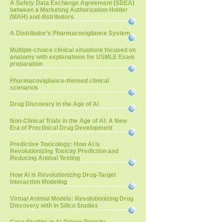
A Safety Data Exchange Agreement (SDEA)
between a Marketing Authorization Holder
(MAH) and distributors
A Distributor’s Pharmacovigilance System
Multiple-choice clinical situations focused on
anatomy with explanations for USMLE Exam
preparation
Pharmacovigilance-themed clinical
scenarios
Drug Discovery in the Age of AI
Non-Clinical Trials in the Age of AI: A New
Era of Preclinical Drug Development
Predictive Toxicology: How AI is
Revolutionizing Toxicity Prediction and
Reducing Animal Testing
How AI is Revolutionizing Drug-Target
Interaction Modeling
Virtual Animal Models: Revolutionizing Drug
Discovery with In Silico Studies