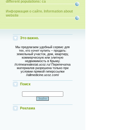
different populations: ca
Информация о сайте. Information about
website
Это важно.
Мы предлагаем удобный сервис для
тех, кто хочет купить – продать:
земельный участок, дом, квартиру,
коммерческую или элитную
недвижимость в Крыму.
//crimearealestat.ucoz.ru/ Перепечатка
материалов разрешена только при
условии прямой гиперссылки
//allmedicine.ucoz.com/
Поиск
Реклама