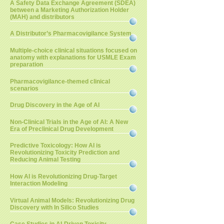
A Safety Data Exchange Agreement (SDEA)
between a Marketing Authorization Holder
(MAH) and distributors
A Distributor’s Pharmacovigilance System
Multiple-choice clinical situations focused on
anatomy with explanations for USMLE Exam
preparation
Pharmacovigilance-themed clinical
scenarios
Drug Discovery in the Age of AI
Non-Clinical Trials in the Age of AI: A New
Era of Preclinical Drug Development
Predictive Toxicology: How AI is
Revolutionizing Toxicity Prediction and
Reducing Animal Testing
How AI is Revolutionizing Drug-Target
Interaction Modeling
Virtual Animal Models: Revolutionizing Drug
Discovery with In Silico Studies