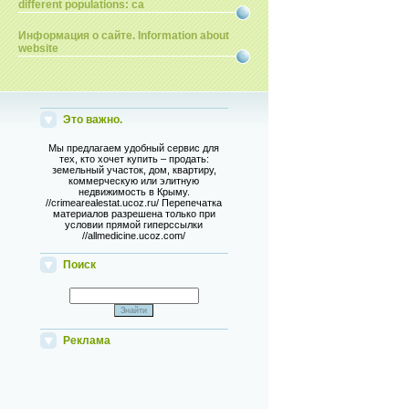
different populations: ca
Информация о сайте. Information about
website
Это важно.
Мы предлагаем удобный сервис для
тех, кто хочет купить – продать:
земельный участок, дом, квартиру,
коммерческую или элитную
недвижимость в Крыму.
//crimearealestat.ucoz.ru/ Перепечатка
материалов разрешена только при
условии прямой гиперссылки
//allmedicine.ucoz.com/
Поиск
Реклама