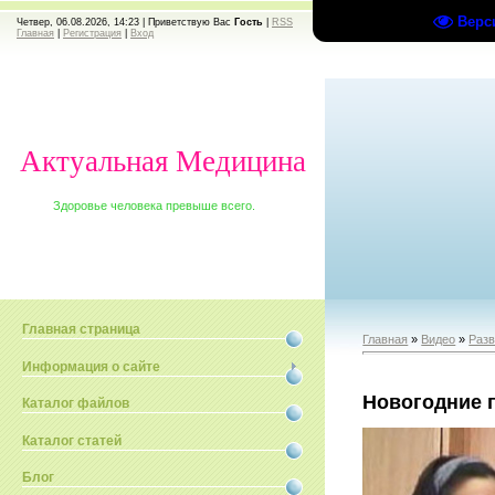
Верс
Четвер, 06.08.2026, 14:23 |
Приветствую Вас
Гость
|
RSS
Главная
|
Регистрация
|
Вход
Актуальная Медицина
Здоровье человека превыше всего.
Главная страница
Главная
»
Видео
»
Раз
Информация о сайте
Новогодние 
Каталог файлов
Каталог статей
Блог