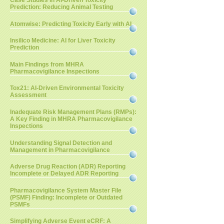
Case Studies in AI-Driven Toxicity
Prediction: Reducing Animal Testing
Atomwise: Predicting Toxicity Early with AI
Insilico Medicine: AI for Liver Toxicity
Prediction
Main Findings from MHRA
Pharmacovigilance Inspections
Tox21: AI-Driven Environmental Toxicity
Assessment
Inadequate Risk Management Plans (RMPs):
A Key Finding in MHRA Pharmacovigilance
Inspections
Understanding Signal Detection and
Management in Pharmacovigilance
Adverse Drug Reaction (ADR) Reporting
Incomplete or Delayed ADR Reporting
Pharmacovigilance System Master File
(PSMF) Finding: Incomplete or Outdated
PSMFs
Simplifying Adverse Event eCRF: A