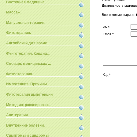
Восточная медицина.
Длительность матери
Массаж.
Всего комментариев
:
Мануальная терапия.
Имя *:
Фитотерапия.
Email *:
Английский для враче...
Фунготерапия. Кордиц...
Словарь медицинских ...
Физиотерапия.
Код *:
Импотенция. Причины....
Фитотерапия импотенции
Метод интракавернозн...
Апитерапия
Внутренние болезни.
Симптомы и синдромы