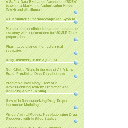
A Safety Data Exchange Agreement (SDEA)
between a Marketing Authorization Holder
(MAH) and distributors
A Distributor’s Pharmacovigilance System
Multiple-choice clinical situations focused on
anatomy with explanations for USMLE Exam
preparation
Pharmacovigilance-themed clinical
scenarios
Drug Discovery in the Age of AI
Non-Clinical Trials in the Age of AI: A New
Era of Preclinical Drug Development
Predictive Toxicology: How AI is
Revolutionizing Toxicity Prediction and
Reducing Animal Testing
How AI is Revolutionizing Drug-Target
Interaction Modeling
Virtual Animal Models: Revolutionizing Drug
Discovery with In Silico Studies