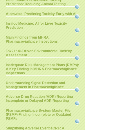
Case Studies in AI-Driven Toxicity
Prediction: Reducing Animal Testing
Atomwise: Predicting Toxicity Early with AI
Insilico Medicine: AI for Liver Toxicity
Prediction
Main Findings from MHRA
Pharmacovigilance Inspections
Tox21: AI-Driven Environmental Toxicity
Assessment
Inadequate Risk Management Plans (RMPs):
A Key Finding in MHRA Pharmacovigilance
Inspections
Understanding Signal Detection and
Management in Pharmacovigilance
Adverse Drug Reaction (ADR) Reporting
Incomplete or Delayed ADR Reporting
Pharmacovigilance System Master File
(PSMF) Finding: Incomplete or Outdated
PSMFs
Simplifying Adverse Event eCRF: A