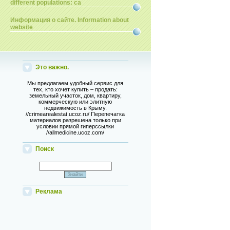
different populations: ca
Информация о сайте. Information about
website
Это важно.
Мы предлагаем удобный сервис для
тех, кто хочет купить – продать:
земельный участок, дом, квартиру,
коммерческую или элитную
недвижимость в Крыму.
//crimearealestat.ucoz.ru/ Перепечатка
материалов разрешена только при
условии прямой гиперссылки
//allmedicine.ucoz.com/
Поиск
Реклама