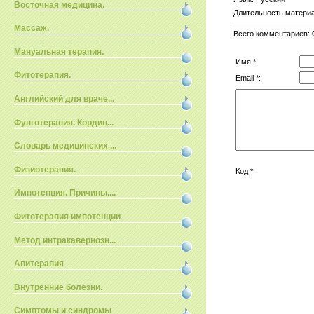
Восточная медицина.
Длительность матери
Массаж.
Всего комментариев
:
Мануальная терапия.
Имя *:
Фитотерапия.
Email *:
Английский для враче...
Фунготерапия. Кордиц...
Словарь медицинских ...
Физиотерапия.
Код *:
Импотенция. Причины....
Фитотерапия импотенции
Метод интракавернозн...
Апитерапия
Внутренние болезни.
Симптомы и синдромы