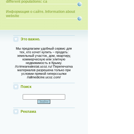
different populations: ca
Информация о сайте. Information about
website
Это важно.
Мы предлагаем удобный сервис для
тех, кто хочет купить – продать:
земельный участок, дом, квартиру,
коммерческую или элитную
недвижимость в Крыму.
//crimearealestat.ucoz.ru/ Перепечатка
материалов разрешена только при
условии прямой гиперссылки
//allmedicine.ucoz.com/
Поиск
Реклама