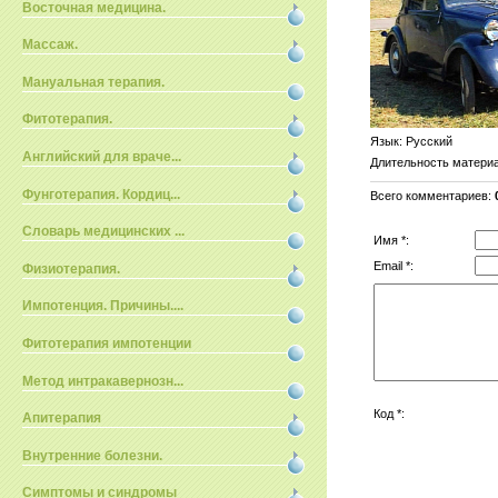
Восточная медицина.
Массаж.
Мануальная терапия.
Фитотерапия.
Язык
: Русский
Английский для враче...
Длительность матери
Фунготерапия. Кордиц...
Всего комментариев
:
Словарь медицинских ...
Имя *:
Email *:
Физиотерапия.
Импотенция. Причины....
Фитотерапия импотенции
Метод интракавернозн...
Код *:
Апитерапия
Внутренние болезни.
Симптомы и синдромы