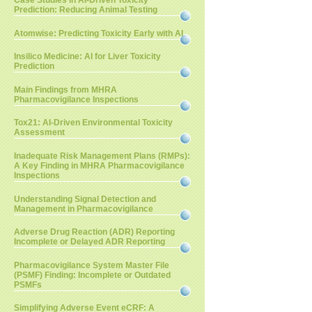
Case Studies in AI-Driven Toxicity
Prediction: Reducing Animal Testing
Atomwise: Predicting Toxicity Early with AI
Insilico Medicine: AI for Liver Toxicity
Prediction
Main Findings from MHRA
Pharmacovigilance Inspections
Tox21: AI-Driven Environmental Toxicity
Assessment
Inadequate Risk Management Plans (RMPs):
A Key Finding in MHRA Pharmacovigilance
Inspections
Understanding Signal Detection and
Management in Pharmacovigilance
Adverse Drug Reaction (ADR) Reporting
Incomplete or Delayed ADR Reporting
Pharmacovigilance System Master File
(PSMF) Finding: Incomplete or Outdated
PSMFs
Simplifying Adverse Event eCRF: A