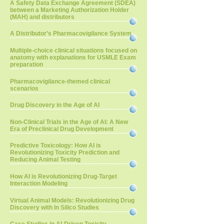
A Safety Data Exchange Agreement (SDEA)
between a Marketing Authorization Holder
(MAH) and distributors
A Distributor’s Pharmacovigilance System
Multiple-choice clinical situations focused on
anatomy with explanations for USMLE Exam
preparation
Pharmacovigilance-themed clinical
scenarios
Drug Discovery in the Age of AI
Non-Clinical Trials in the Age of AI: A New
Era of Preclinical Drug Development
Predictive Toxicology: How AI is
Revolutionizing Toxicity Prediction and
Reducing Animal Testing
How AI is Revolutionizing Drug-Target
Interaction Modeling
Virtual Animal Models: Revolutionizing Drug
Discovery with In Silico Studies