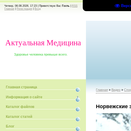
Верс
Четвер, 06.08.2026, 17:23 |
Приветствую Вас
Гость
|
RSS
Главная
|
Регистрация
|
Вход
Актуальная Медицина
Здоровье человека превыше всего.
Главная страница
Главная
»
Видео
»
Спо
Информация о сайте
Норвежские 
Каталог файлов
Каталог статей
Блог