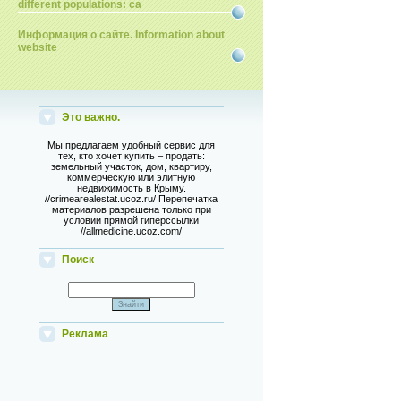
different populations: ca
Информация о сайте. Information about
website
Это важно.
Мы предлагаем удобный сервис для
тех, кто хочет купить – продать:
земельный участок, дом, квартиру,
коммерческую или элитную
недвижимость в Крыму.
//crimearealestat.ucoz.ru/ Перепечатка
материалов разрешена только при
условии прямой гиперссылки
//allmedicine.ucoz.com/
Поиск
Реклама