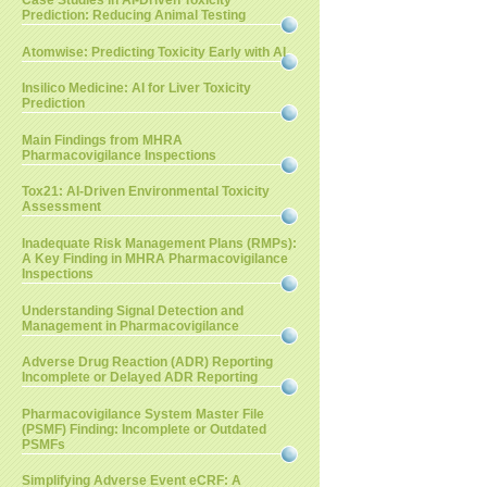
Case Studies in AI-Driven Toxicity
Prediction: Reducing Animal Testing
Atomwise: Predicting Toxicity Early with AI
Insilico Medicine: AI for Liver Toxicity
Prediction
Main Findings from MHRA
Pharmacovigilance Inspections
Tox21: AI-Driven Environmental Toxicity
Assessment
Inadequate Risk Management Plans (RMPs):
A Key Finding in MHRA Pharmacovigilance
Inspections
Understanding Signal Detection and
Management in Pharmacovigilance
Adverse Drug Reaction (ADR) Reporting
Incomplete or Delayed ADR Reporting
Pharmacovigilance System Master File
(PSMF) Finding: Incomplete or Outdated
PSMFs
Simplifying Adverse Event eCRF: A