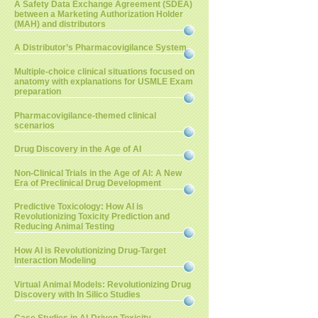
A Safety Data Exchange Agreement (SDEA)
between a Marketing Authorization Holder
(MAH) and distributors
A Distributor’s Pharmacovigilance System
Multiple-choice clinical situations focused on
anatomy with explanations for USMLE Exam
preparation
Pharmacovigilance-themed clinical
scenarios
Drug Discovery in the Age of AI
Non-Clinical Trials in the Age of AI: A New
Era of Preclinical Drug Development
Predictive Toxicology: How AI is
Revolutionizing Toxicity Prediction and
Reducing Animal Testing
How AI is Revolutionizing Drug-Target
Interaction Modeling
Virtual Animal Models: Revolutionizing Drug
Discovery with In Silico Studies