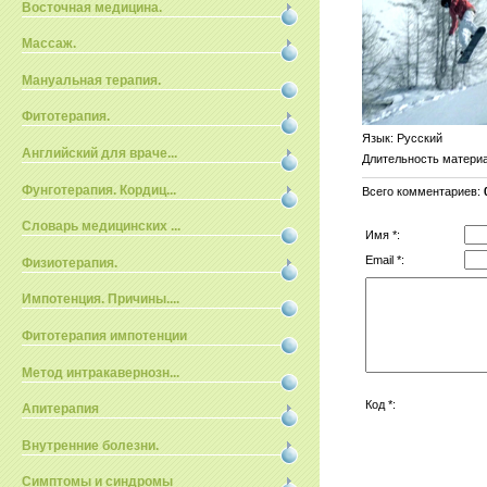
Восточная медицина.
Массаж.
Мануальная терапия.
Фитотерапия.
Язык
: Русский
Английский для враче...
Длительность матери
Фунготерапия. Кордиц...
Всего комментариев
:
Словарь медицинских ...
Имя *:
Email *:
Физиотерапия.
Импотенция. Причины....
Фитотерапия импотенции
Метод интракавернозн...
Код *:
Апитерапия
Внутренние болезни.
Симптомы и синдромы