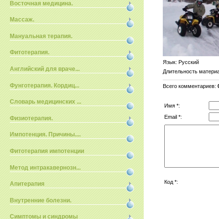
Восточная медицина.
Массаж.
Мануальная терапия.
Фитотерапия.
Язык
: Русский
Английский для враче...
Длительность матери
Фунготерапия. Кордиц...
Всего комментариев
:
Словарь медицинских ...
Имя *:
Email *:
Физиотерапия.
Импотенция. Причины....
Фитотерапия импотенции
Метод интракавернозн...
Код *:
Апитерапия
Внутренние болезни.
Симптомы и синдромы