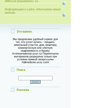
different populations: ca
Информация о сайте. Information about
website
Это важно.
Мы предлагаем удобный сервис для
тех, кто хочет купить – продать:
земельный участок, дом, квартиру,
коммерческую или элитную
недвижимость в Крыму.
//crimearealestat.ucoz.ru/ Перепечатка
материалов разрешена только при
условии прямой гиперссылки
//allmedicine.ucoz.com/
Поиск
Реклама