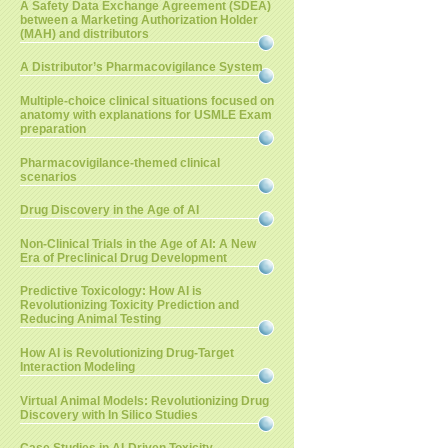
A Safety Data Exchange Agreement (SDEA)
between a Marketing Authorization Holder
(MAH) and distributors
A Distributor’s Pharmacovigilance System
Multiple-choice clinical situations focused on
anatomy with explanations for USMLE Exam
preparation
Pharmacovigilance-themed clinical
scenarios
Drug Discovery in the Age of AI
Non-Clinical Trials in the Age of AI: A New
Era of Preclinical Drug Development
Predictive Toxicology: How AI is
Revolutionizing Toxicity Prediction and
Reducing Animal Testing
How AI is Revolutionizing Drug-Target
Interaction Modeling
Virtual Animal Models: Revolutionizing Drug
Discovery with In Silico Studies