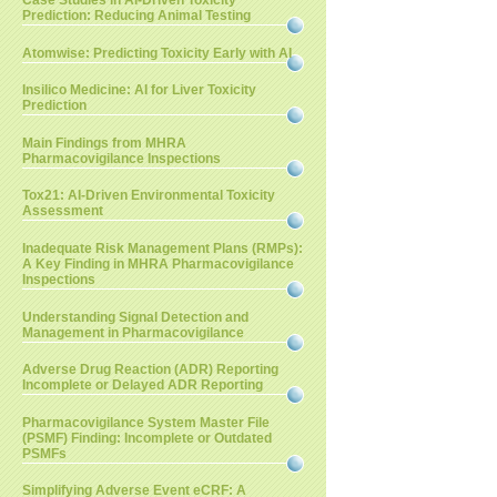
Case Studies in AI-Driven Toxicity
Prediction: Reducing Animal Testing
Atomwise: Predicting Toxicity Early with AI
Insilico Medicine: AI for Liver Toxicity
Prediction
Main Findings from MHRA
Pharmacovigilance Inspections
Tox21: AI-Driven Environmental Toxicity
Assessment
Inadequate Risk Management Plans (RMPs):
A Key Finding in MHRA Pharmacovigilance
Inspections
Understanding Signal Detection and
Management in Pharmacovigilance
Adverse Drug Reaction (ADR) Reporting
Incomplete or Delayed ADR Reporting
Pharmacovigilance System Master File
(PSMF) Finding: Incomplete or Outdated
PSMFs
Simplifying Adverse Event eCRF: A