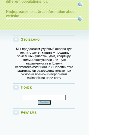
different populations: ca
Информация о сайте. Information about
website
Это важно.
Мы предлагаем удобный сервис для
тех, кто хочет купить – продать:
земельный участок, дом, квартиру,
коммерческую или элитную
недвижимость в Крыму.
//crimearealestat.ucoz.ru/ Перепечатка
материалов разрешена только при
условии прямой гиперссылки
//allmedicine.ucoz.com/
Поиск
Реклама