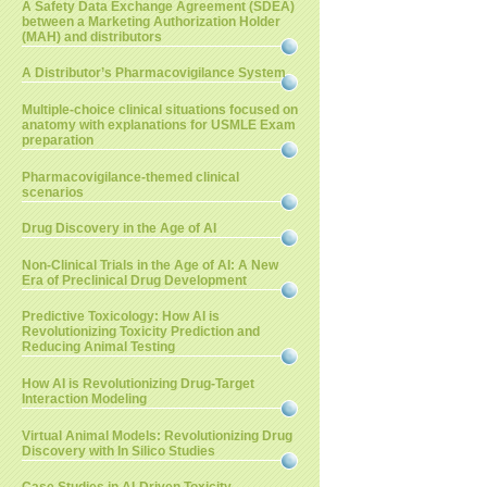
A Safety Data Exchange Agreement (SDEA)
between a Marketing Authorization Holder
(MAH) and distributors
A Distributor’s Pharmacovigilance System
Multiple-choice clinical situations focused on
anatomy with explanations for USMLE Exam
preparation
Pharmacovigilance-themed clinical
scenarios
Drug Discovery in the Age of AI
Non-Clinical Trials in the Age of AI: A New
Era of Preclinical Drug Development
Predictive Toxicology: How AI is
Revolutionizing Toxicity Prediction and
Reducing Animal Testing
How AI is Revolutionizing Drug-Target
Interaction Modeling
Virtual Animal Models: Revolutionizing Drug
Discovery with In Silico Studies