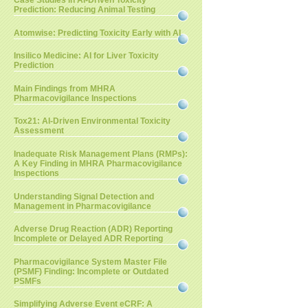
Case Studies in AI-Driven Toxicity
Prediction: Reducing Animal Testing
Atomwise: Predicting Toxicity Early with AI
Insilico Medicine: AI for Liver Toxicity
Prediction
Main Findings from MHRA
Pharmacovigilance Inspections
Tox21: AI-Driven Environmental Toxicity
Assessment
Inadequate Risk Management Plans (RMPs):
A Key Finding in MHRA Pharmacovigilance
Inspections
Understanding Signal Detection and
Management in Pharmacovigilance
Adverse Drug Reaction (ADR) Reporting
Incomplete or Delayed ADR Reporting
Pharmacovigilance System Master File
(PSMF) Finding: Incomplete or Outdated
PSMFs
Simplifying Adverse Event eCRF: A