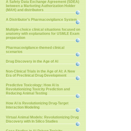
A Safety Data Exchange Agreement (SDEA)
between a Marketing Authorization Holder
(MAH) and distributors
A Distributor’s Pharmacovigilance System
Multiple-choice clinical situations focused on
anatomy with explanations for USMLE Exam
preparation
Pharmacovigilance-themed clinical
scenarios
Drug Discovery in the Age of AI
Non-Clinical Trials in the Age of AI: A New
Era of Preclinical Drug Development
Predictive Toxicology: How AI is
Revolutionizing Toxicity Prediction and
Reducing Animal Testing
How AI is Revolutionizing Drug-Target
Interaction Modeling
Virtual Animal Models: Revolutionizing Drug
Discovery with In Silico Studies