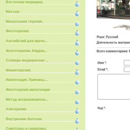
Восточная медицина.
Массаж.
Мануальная терапия.
Фитотерапия.
Язык
: Русский
Английский для враче...
Длительность матери
Фунготерапия. Кордиц...
Всего комментариев
:
Словарь медицинских ...
Имя *:
Email *:
Физиотерапия.
Импотенция. Причины....
Фитотерапия импотенции
Метод интракавернозн...
Код *:
Апитерапия
Внутренние болезни.
Симптомы и синдромы