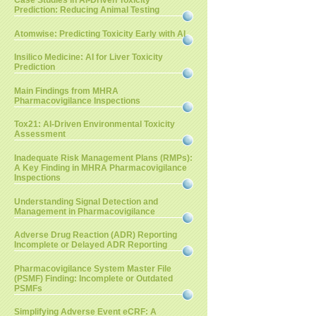
Case Studies in AI-Driven Toxicity
Prediction: Reducing Animal Testing
Atomwise: Predicting Toxicity Early with AI
Insilico Medicine: AI for Liver Toxicity
Prediction
Main Findings from MHRA
Pharmacovigilance Inspections
Tox21: AI-Driven Environmental Toxicity
Assessment
Inadequate Risk Management Plans (RMPs):
A Key Finding in MHRA Pharmacovigilance
Inspections
Understanding Signal Detection and
Management in Pharmacovigilance
Adverse Drug Reaction (ADR) Reporting
Incomplete or Delayed ADR Reporting
Pharmacovigilance System Master File
(PSMF) Finding: Incomplete or Outdated
PSMFs
Simplifying Adverse Event eCRF: A