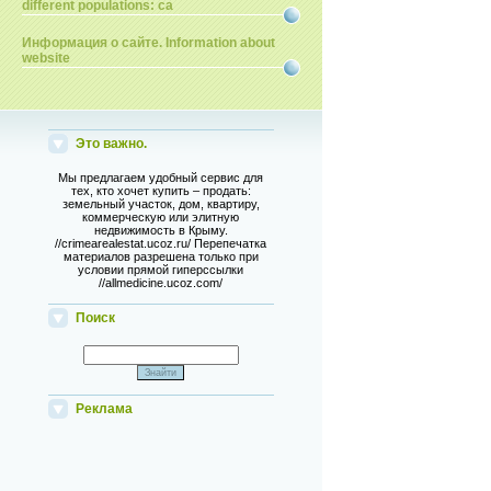
different populations: ca
Информация о сайте. Information about
website
Это важно.
Мы предлагаем удобный сервис для
тех, кто хочет купить – продать:
земельный участок, дом, квартиру,
коммерческую или элитную
недвижимость в Крыму.
//crimearealestat.ucoz.ru/ Перепечатка
материалов разрешена только при
условии прямой гиперссылки
//allmedicine.ucoz.com/
Поиск
Реклама