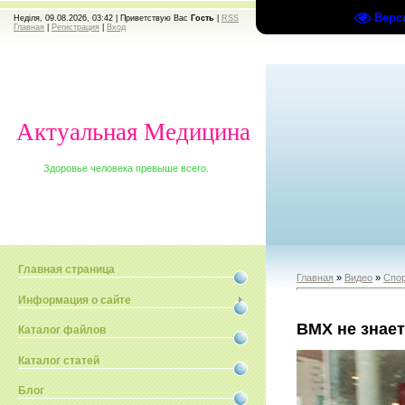
Верс
Неділя, 09.08.2026, 03:42 |
Приветствую Вас
Гость
|
RSS
Главная
|
Регистрация
|
Вход
Актуальная Медицина
Здоровье человека превыше всего.
Главная страница
Главная
»
Видео
»
Спо
Информация о сайте
BMX не знает
Каталог файлов
Каталог статей
Блог