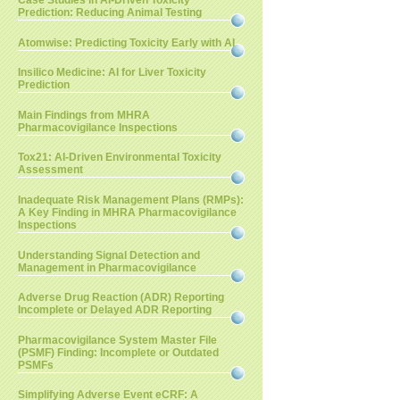
Case Studies in AI-Driven Toxicity
Prediction: Reducing Animal Testing
Atomwise: Predicting Toxicity Early with AI
Insilico Medicine: AI for Liver Toxicity
Prediction
Main Findings from MHRA
Pharmacovigilance Inspections
Tox21: AI-Driven Environmental Toxicity
Assessment
Inadequate Risk Management Plans (RMPs):
A Key Finding in MHRA Pharmacovigilance
Inspections
Understanding Signal Detection and
Management in Pharmacovigilance
Adverse Drug Reaction (ADR) Reporting
Incomplete or Delayed ADR Reporting
Pharmacovigilance System Master File
(PSMF) Finding: Incomplete or Outdated
PSMFs
Simplifying Adverse Event eCRF: A