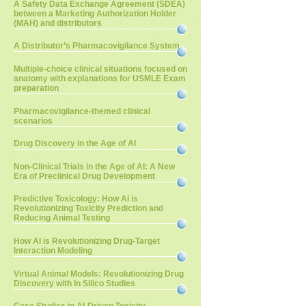
A Safety Data Exchange Agreement (SDEA)
between a Marketing Authorization Holder
(MAH) and distributors
A Distributor’s Pharmacovigilance System
Multiple-choice clinical situations focused on
anatomy with explanations for USMLE Exam
preparation
Pharmacovigilance-themed clinical
scenarios
Drug Discovery in the Age of AI
Non-Clinical Trials in the Age of AI: A New
Era of Preclinical Drug Development
Predictive Toxicology: How AI is
Revolutionizing Toxicity Prediction and
Reducing Animal Testing
How AI is Revolutionizing Drug-Target
Interaction Modeling
Virtual Animal Models: Revolutionizing Drug
Discovery with In Silico Studies