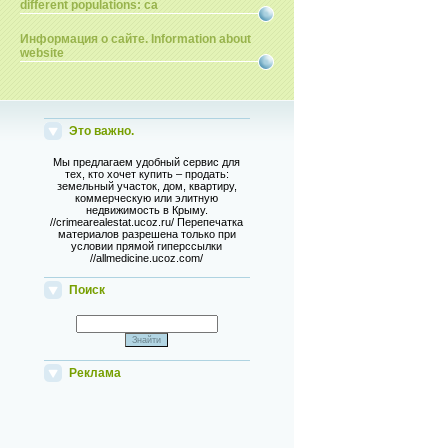
different populations: ca
Информация о сайте. Information about
website
Это важно.
Мы предлагаем удобный сервис для
тех, кто хочет купить – продать:
земельный участок, дом, квартиру,
коммерческую или элитную
недвижимость в Крыму.
//crimearealestat.ucoz.ru/ Перепечатка
материалов разрешена только при
условии прямой гиперссылки
//allmedicine.ucoz.com/
Поиск
Реклама