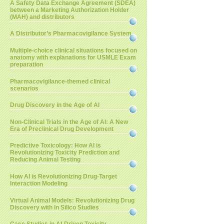
A Safety Data Exchange Agreement (SDEA)
between a Marketing Authorization Holder
(MAH) and distributors
A Distributor’s Pharmacovigilance System
Multiple-choice clinical situations focused on
anatomy with explanations for USMLE Exam
preparation
Pharmacovigilance-themed clinical
scenarios
Drug Discovery in the Age of AI
Non-Clinical Trials in the Age of AI: A New
Era of Preclinical Drug Development
Predictive Toxicology: How AI is
Revolutionizing Toxicity Prediction and
Reducing Animal Testing
How AI is Revolutionizing Drug-Target
Interaction Modeling
Virtual Animal Models: Revolutionizing Drug
Discovery with In Silico Studies