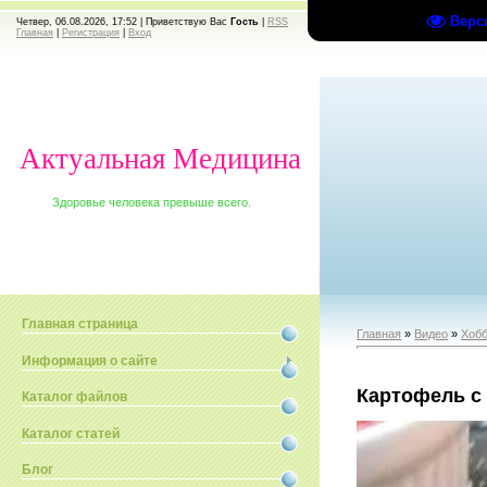
Верс
Четвер, 06.08.2026, 17:52 |
Приветствую Вас
Гость
|
RSS
Главная
|
Регистрация
|
Вход
Актуальная Медицина
Здоровье человека превыше всего.
Главная страница
Главная
»
Видео
»
Хобб
Информация о сайте
Картофель с
Каталог файлов
Каталог статей
Блог