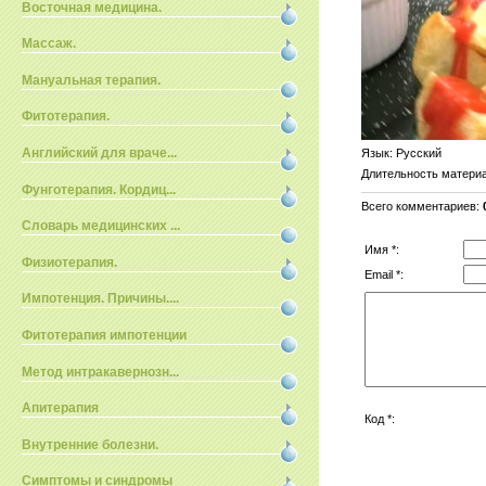
Восточная медицина.
Массаж.
Мануальная терапия.
Фитотерапия.
Английский для враче...
Язык
: Русский
Длительность матери
Фунготерапия. Кордиц...
Всего комментариев
:
Словарь медицинских ...
Имя *:
Физиотерапия.
Email *:
Импотенция. Причины....
Фитотерапия импотенции
Метод интракавернозн...
Апитерапия
Код *:
Внутренние болезни.
Симптомы и синдромы