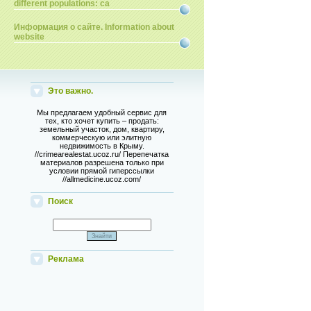
different populations: ca
Информация о сайте. Information about
website
Это важно.
Мы предлагаем удобный сервис для
тех, кто хочет купить – продать:
земельный участок, дом, квартиру,
коммерческую или элитную
недвижимость в Крыму.
//crimearealestat.ucoz.ru/ Перепечатка
материалов разрешена только при
условии прямой гиперссылки
//allmedicine.ucoz.com/
Поиск
Реклама