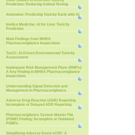
Case Studies in AI-Driven Toxicity
Prediction: Reducing Animal Testing
Atomwise: Predicting Toxicity Early with AI
Insilico Medicine: AI for Liver Toxicity
Prediction
Main Findings from MHRA
Pharmacovigilance Inspections
Tox21: AI-Driven Environmental Toxicity
Assessment
Inadequate Risk Management Plans (RMPs):
A Key Finding in MHRA Pharmacovigilance
Inspections
Understanding Signal Detection and
Management in Pharmacovigilance
Adverse Drug Reaction (ADR) Reporting
Incomplete or Delayed ADR Reporting
Pharmacovigilance System Master File
(PSMF) Finding: Incomplete or Outdated
PSMFs
Simplifying Adverse Event eCRF: A