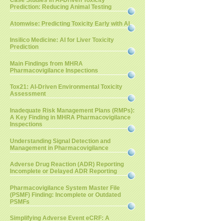
Case Studies in AI-Driven Toxicity
Prediction: Reducing Animal Testing
Atomwise: Predicting Toxicity Early with AI
Insilico Medicine: AI for Liver Toxicity
Prediction
Main Findings from MHRA
Pharmacovigilance Inspections
Tox21: AI-Driven Environmental Toxicity
Assessment
Inadequate Risk Management Plans (RMPs):
A Key Finding in MHRA Pharmacovigilance
Inspections
Understanding Signal Detection and
Management in Pharmacovigilance
Adverse Drug Reaction (ADR) Reporting
Incomplete or Delayed ADR Reporting
Pharmacovigilance System Master File
(PSMF) Finding: Incomplete or Outdated
PSMFs
Simplifying Adverse Event eCRF: A