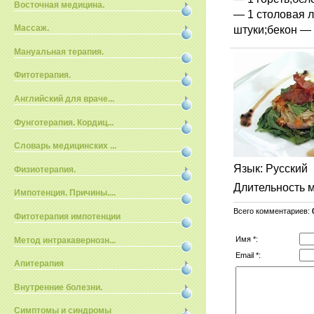
Восточная медицина.
— 1 столовая л
штуки;бекон — 
Массаж.
Мануальная терапия.
Фитотерапия.
Английский для враче...
Фунготерапия. Кордиц...
Словарь медицинских ...
Язык
: Русский
Физиотерапия.
Длительность 
Импотенция. Причины....
Всего комментариев
:
Фитотерапия импотенции
Имя *:
Метод интракавернозн...
Email *:
Апитерапия
Внутренние болезни.
Симптомы и синдромы