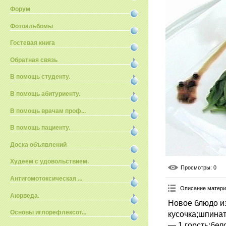
Форум
Фотоальбомы
Гостевая книга
Обратная связь
В помощь студенту.
В помощь абитуриенту.
В помощь врачам проф...
В помощь пациенту.
Доска объявлений
Худеем с удовольствием.
Просмотры
: 0
Антигомотоксическая ...
Описание матер
Аюрведа.
Новое блюдо из
Основы иглорефлексот...
кусочка;шпинат
— 1 горсть;бел