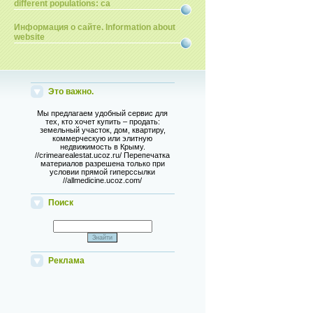
different populations: ca
Информация о сайте. Information about
website
Это важно.
Мы предлагаем удобный сервис для
тех, кто хочет купить – продать:
земельный участок, дом, квартиру,
коммерческую или элитную
недвижимость в Крыму.
//crimearealestat.ucoz.ru/ Перепечатка
материалов разрешена только при
условии прямой гиперссылки
//allmedicine.ucoz.com/
Поиск
Реклама