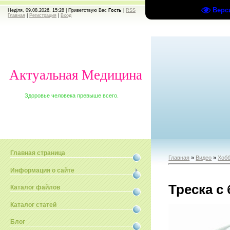
Верс
Неділя, 09.08.2026, 15:28 |
Приветствую Вас
Гость
|
RSS
Главная
|
Регистрация
|
Вход
Актуальная Медицина
Здоровье человека превыше всего.
Главная страница
Главная
»
Видео
»
Хобб
Информация о сайте
Треска с
Каталог файлов
Каталог статей
Блог