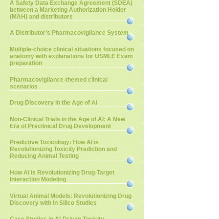
A Safety Data Exchange Agreement (SDEA)
between a Marketing Authorization Holder
(MAH) and distributors
A Distributor’s Pharmacovigilance System
Multiple-choice clinical situations focused on
anatomy with explanations for USMLE Exam
preparation
Pharmacovigilance-themed clinical
scenarios
Drug Discovery in the Age of AI
Non-Clinical Trials in the Age of AI: A New
Era of Preclinical Drug Development
Predictive Toxicology: How AI is
Revolutionizing Toxicity Prediction and
Reducing Animal Testing
How AI is Revolutionizing Drug-Target
Interaction Modeling
Virtual Animal Models: Revolutionizing Drug
Discovery with In Silico Studies