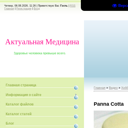
Верс
Четвер, 06.08.2026, 11:26 |
Приветствую Вас
Гость
|
RSS
Главная
|
Регистрация
|
Вход
Актуальная Медицина
Здоровье человека превыше всего.
Главная страница
Главная
»
Видео
»
Хобб
Информация о сайте
Panna Cotta
Каталог файлов
Каталог статей
Блог