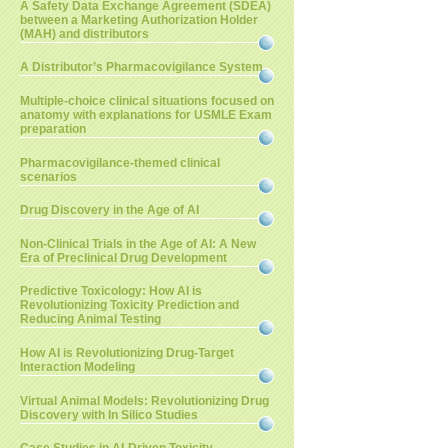
A Safety Data Exchange Agreement (SDEA)
between a Marketing Authorization Holder
(MAH) and distributors
A Distributor’s Pharmacovigilance System
Multiple-choice clinical situations focused on
anatomy with explanations for USMLE Exam
preparation
Pharmacovigilance-themed clinical
scenarios
Drug Discovery in the Age of AI
Non-Clinical Trials in the Age of AI: A New
Era of Preclinical Drug Development
Predictive Toxicology: How AI is
Revolutionizing Toxicity Prediction and
Reducing Animal Testing
How AI is Revolutionizing Drug-Target
Interaction Modeling
Virtual Animal Models: Revolutionizing Drug
Discovery with In Silico Studies