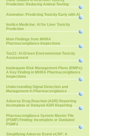
Case Studies in AI-Driven Toxicity
Prediction: Reducing Animal Testing
Atomwise: Predicting Toxicity Early with AI
Insilico Medicine: AI for Liver Toxicity
Prediction
Main Findings from MHRA
Pharmacovigilance Inspections
Tox21: AI-Driven Environmental Toxicity
Assessment
Inadequate Risk Management Plans (RMPs):
A Key Finding in MHRA Pharmacovigilance
Inspections
Understanding Signal Detection and
Management in Pharmacovigilance
Adverse Drug Reaction (ADR) Reporting
Incomplete or Delayed ADR Reporting
Pharmacovigilance System Master File
(PSMF) Finding: Incomplete or Outdated
PSMFs
Simplifying Adverse Event eCRF: A