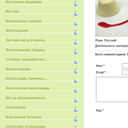
Восточная медицина.
Массаж.
Мануальная терапия.
Фитотерапия.
Английский для враче...
Язык
: Русский
Длительность матери
Фунготерапия. Кордиц...
Всего комментариев
:
Словарь медицинских ...
Имя *:
Физиотерапия.
Email *:
Импотенция. Причины....
Фитотерапия импотенции
Метод интракавернозн...
Апитерапия
Код *:
Внутренние болезни.
Симптомы и синдромы