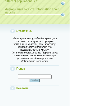
different populations: ca
Информация о сайте. Information about
website
Это важно.
Мы предлагаем удобный сервис для
тех, кто хочет купить – продать:
земельный участок, дом, квартиру,
коммерческую или элитную
недвижимость в Крыму.
//crimearealestat.ucoz.ru/ Перепечатка
материалов разрешена только при
условии прямой гиперссылки
//allmedicine.ucoz.com/
Поиск
Реклама