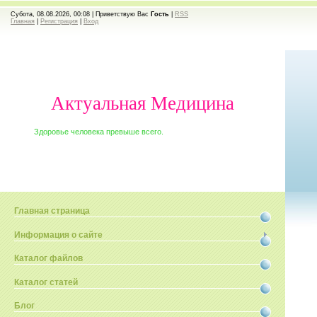
Субота, 08.08.2026, 00:08 |
Приветствую Вас
Гость
|
RSS
Главная
|
Регистрация
|
Вход
Актуальная Медицина
Здоровье человека превыше всего.
Главная страница
Информация о сайте
Каталог файлов
Каталог статей
Блог