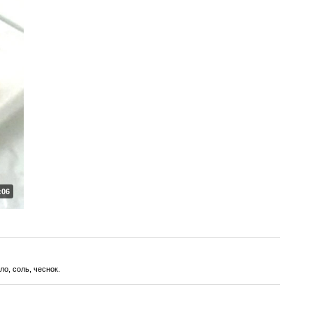
:06
о, соль, чеснок.