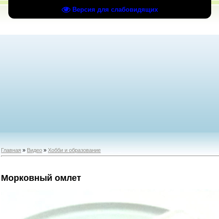
Версия для слабовидящих
Главная
»
Видео
»
Хобби и образование
Морковный омлет