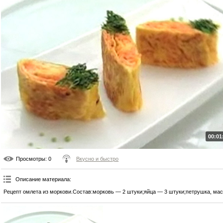
00:01
Просмотры
: 0
Вкусно и быстро
Описание материала
:
Рецепт омлета из моркови.Состав:морковь — 2 штуки;яйца — 3 штуки;петрушка, масл