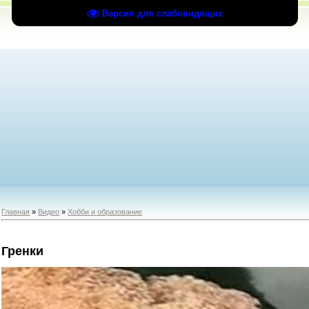
Версия для слабовидящих
Главная
»
Видео
»
Хобби и образование
Гренки