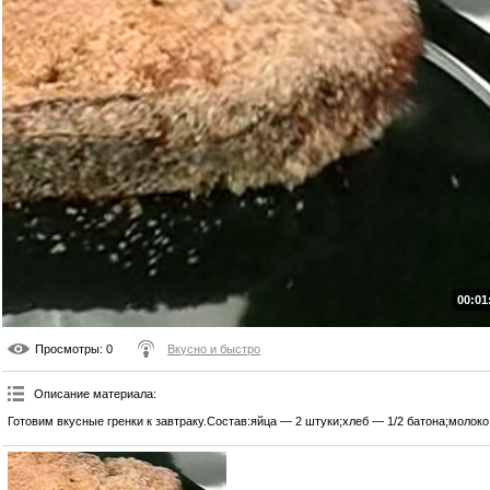
00:01
Просмотры
: 0
Вкусно и быстро
Описание материала
:
Готовим вкусные гренки к завтраку.Состав:яйца — 2 штуки;хлеб — 1/2 батона;молоко