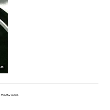
:08
, масло, сахар.