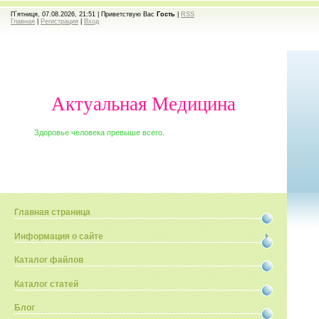
П`ятниця, 07.08.2026, 21:51 |
Приветствую Вас
Гость
|
RSS
Главная
|
Регистрация
|
Вход
Актуальная Медицина
Здоровье человека превыше всего.
Главная страница
Информация о сайте
Каталог файлов
Каталог статей
Блог