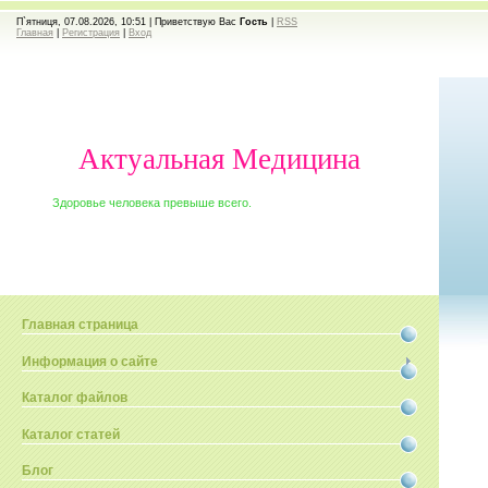
П`ятниця, 07.08.2026, 10:51 |
Приветствую Вас
Гость
|
RSS
Главная
|
Регистрация
|
Вход
Актуальная Медицина
Здоровье человека превыше всего.
Главная страница
Информация о сайте
Каталог файлов
Каталог статей
Блог