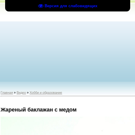
Версия для слабовидящих
Главная
»
Видео
»
Хобби и образование
Жареный баклажан с медом