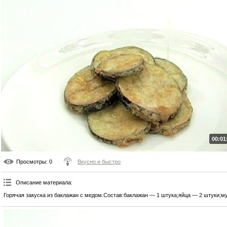
00:01
Просмотры
: 0
Вкусно и быстро
Описание материала
:
Горячая закуска из баклажан с медом.Состав:баклажан — 1 штука;яйца — 2 штуки;му