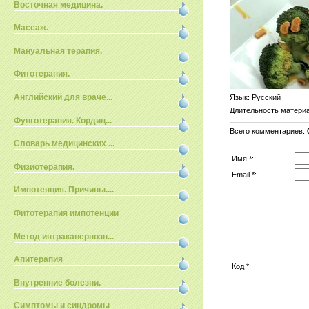
Восточная медицина.
Массаж.
Мануальная терапия.
Фитотерапия.
Английский для враче...
Язык
: Русский
Длительность матери
Фунготерапия. Кордиц...
Всего комментариев
:
Словарь медицинских ...
Имя *:
Физиотерапия.
Email *:
Импотенция. Причины....
Фитотерапия импотенции
Метод интракавернозн...
Апитерапия
Код *:
Внутренние болезни.
Симптомы и синдромы