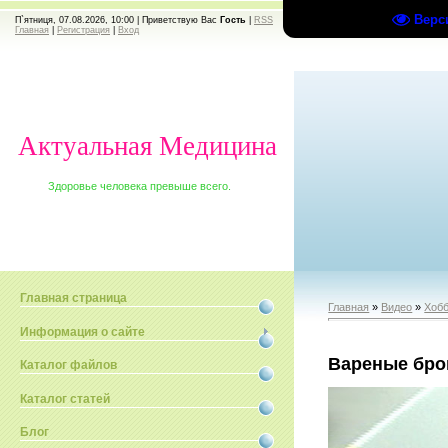
Верс
П`ятниця, 07.08.2026, 10:00 |
Приветствую Вас
Гость
|
RSS
Главная
|
Регистрация
|
Вход
Актуальная Медицина
Здоровье человека превыше всего.
Главная страница
Главная
»
Видео
»
Хобб
Информация о сайте
Вареные бро
Каталог файлов
Каталог статей
Блог