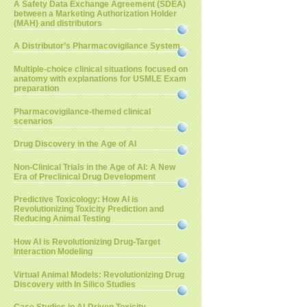
A Safety Data Exchange Agreement (SDEA)
between a Marketing Authorization Holder
(MAH) and distributors
A Distributor’s Pharmacovigilance System
Multiple-choice clinical situations focused on
anatomy with explanations for USMLE Exam
preparation
Pharmacovigilance-themed clinical
scenarios
Drug Discovery in the Age of AI
Non-Clinical Trials in the Age of AI: A New
Era of Preclinical Drug Development
Predictive Toxicology: How AI is
Revolutionizing Toxicity Prediction and
Reducing Animal Testing
How AI is Revolutionizing Drug-Target
Interaction Modeling
Virtual Animal Models: Revolutionizing Drug
Discovery with In Silico Studies