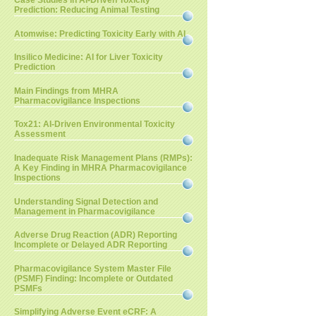
Case Studies in AI-Driven Toxicity
Prediction: Reducing Animal Testing
Atomwise: Predicting Toxicity Early with AI
Insilico Medicine: AI for Liver Toxicity
Prediction
Main Findings from MHRA
Pharmacovigilance Inspections
Tox21: AI-Driven Environmental Toxicity
Assessment
Inadequate Risk Management Plans (RMPs):
A Key Finding in MHRA Pharmacovigilance
Inspections
Understanding Signal Detection and
Management in Pharmacovigilance
Adverse Drug Reaction (ADR) Reporting
Incomplete or Delayed ADR Reporting
Pharmacovigilance System Master File
(PSMF) Finding: Incomplete or Outdated
PSMFs
Simplifying Adverse Event eCRF: A