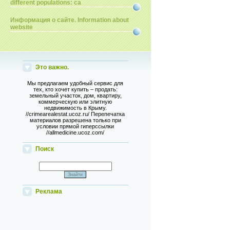
different populations: ca
Информация о сайте. Information about
website
Это важно.
Мы предлагаем удобный сервис для
тех, кто хочет купить – продать:
земельный участок, дом, квартиру,
коммерческую или элитную
недвижимость в Крыму.
//crimearealestat.ucoz.ru/ Перепечатка
материалов разрешена только при
условии прямой гиперссылки
//allmedicine.ucoz.com/
Поиск
Реклама