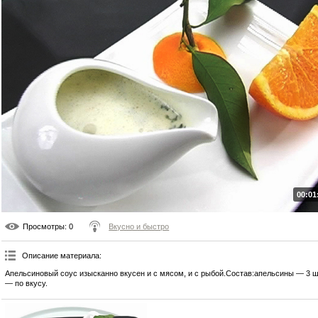
00:01
Просмотры
: 0
Вкусно и быстро
Описание материала
:
Апельсиновый соус изысканно вкусен и с мясом, и с рыбой.Состав:апельсины — 3 ш
— по вкусу.