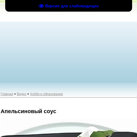
Версия для слабовидящих
Главная
»
Видео
»
Хобби и образование
Апельсиновый соус