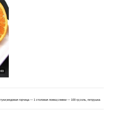
:03
туки;медовая горчица — 1 столовая ложка;сливки — 100 гр;соль, петрушка