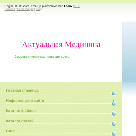
Неділя, 09.08.2026, 12:41 |
Приветствую Вас
Гость
|
RSS
Главная
|
Регистрация
|
Вход
Актуальная Медицина
Здоровье человека превыше всего.
Главная страница
Информация о сайте
Каталог файлов
Каталог статей
Блог