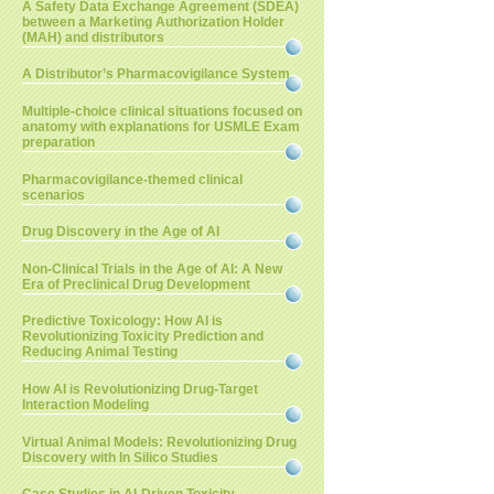
A Safety Data Exchange Agreement (SDEA)
between a Marketing Authorization Holder
(MAH) and distributors
A Distributor’s Pharmacovigilance System
Multiple-choice clinical situations focused on
anatomy with explanations for USMLE Exam
preparation
Pharmacovigilance-themed clinical
scenarios
Drug Discovery in the Age of AI
Non-Clinical Trials in the Age of AI: A New
Era of Preclinical Drug Development
Predictive Toxicology: How AI is
Revolutionizing Toxicity Prediction and
Reducing Animal Testing
How AI is Revolutionizing Drug-Target
Interaction Modeling
Virtual Animal Models: Revolutionizing Drug
Discovery with In Silico Studies