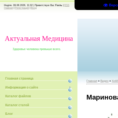
Верс
Неділя, 09.08.2026, 11:02 |
Приветствую Вас
Гость
|
RSS
Главная
|
Регистрация
|
Вход
Актуальная Медицина
Здоровье человека превыше всего.
Главная страница
Главная
»
Видео
»
Хобб
Информация о сайте
Маринов
Каталог файлов
Каталог статей
Блог