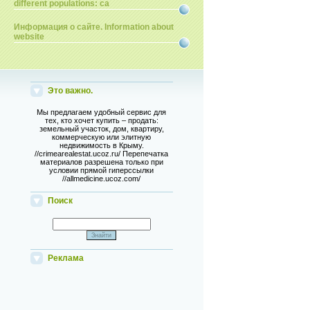
different populations: ca
Информация о сайте. Information about
website
Это важно.
Мы предлагаем удобный сервис для
тех, кто хочет купить – продать:
земельный участок, дом, квартиру,
коммерческую или элитную
недвижимость в Крыму.
//crimearealestat.ucoz.ru/ Перепечатка
материалов разрешена только при
условии прямой гиперссылки
//allmedicine.ucoz.com/
Поиск
Реклама