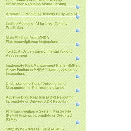
Case Studies in AI-Driven Toxicity
Prediction: Reducing Animal Testing
Atomwise: Predicting Toxicity Early with AI
Insilico Medicine: AI for Liver Toxicity
Prediction
Main Findings from MHRA
Pharmacovigilance Inspections
Tox21: AI-Driven Environmental Toxicity
Assessment
Inadequate Risk Management Plans (RMPs):
A Key Finding in MHRA Pharmacovigilance
Inspections
Understanding Signal Detection and
Management in Pharmacovigilance
Adverse Drug Reaction (ADR) Reporting
Incomplete or Delayed ADR Reporting
Pharmacovigilance System Master File
(PSMF) Finding: Incomplete or Outdated
PSMFs
Simplifying Adverse Event eCRF: A