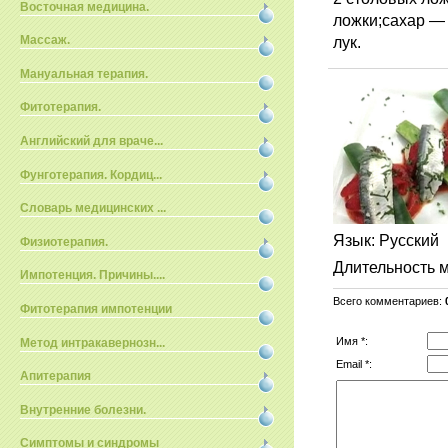
Восточная медицина.
ложки;сахар — 
лук.
Массаж.
Мануальная терапия.
Фитотерапия.
Английский для враче...
Фунготерапия. Кордиц...
Словарь медицинских ...
Язык
: Русский
Физиотерапия.
Длительность 
Импотенция. Причины....
Всего комментариев
:
Фитотерапия импотенции
Имя *:
Метод интракавернозн...
Email *:
Апитерапия
Внутренние болезни.
Симптомы и синдромы