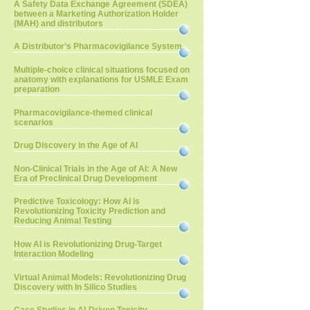
A Safety Data Exchange Agreement (SDEA)
between a Marketing Authorization Holder
(MAH) and distributors
A Distributor’s Pharmacovigilance System
Multiple-choice clinical situations focused on
anatomy with explanations for USMLE Exam
preparation
Pharmacovigilance-themed clinical
scenarios
Drug Discovery in the Age of AI
Non-Clinical Trials in the Age of AI: A New
Era of Preclinical Drug Development
Predictive Toxicology: How AI is
Revolutionizing Toxicity Prediction and
Reducing Animal Testing
How AI is Revolutionizing Drug-Target
Interaction Modeling
Virtual Animal Models: Revolutionizing Drug
Discovery with In Silico Studies