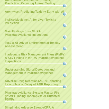
Case Studies in AI-Driven Toxicity
Prediction: Reducing Animal Testing
Atomwise: Predicting Toxicity Early with AI
Insilico Medicine: AI for Liver Toxicity
Prediction
Main Findings from MHRA
Pharmacovigilance Inspections
Tox21: AI-Driven Environmental Toxicity
Assessment
Inadequate Risk Management Plans (RMPs):
A Key Finding in MHRA Pharmacovigilance
Inspections
Understanding Signal Detection and
Management in Pharmacovigilance
Adverse Drug Reaction (ADR) Reporting
Incomplete or Delayed ADR Reporting
Pharmacovigilance System Master File
(PSMF) Finding: Incomplete or Outdated
PSMFs
Simplifying Adverse Event eCRF: A