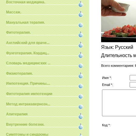
Восточная медицина.
Массаж.
Мануальная терапия.
Фитотерапия.
Английский для враче...
Язык
: Русский
Фунготерапия. Кордиц...
Длительность 
Словарь медицинских ...
Всего комментариев
:
Физиотерапия.
Имя *:
Импотенция. Причины....
Email *:
Фитотерапия импотенции
Метод интракавернозн...
Апитерапия
Внутренние болезни.
Код *:
Симптомы и синдромы