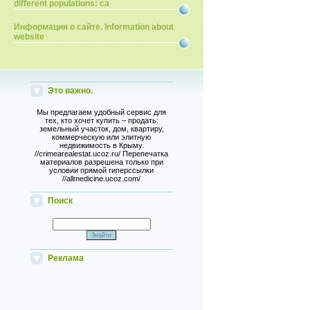
different populations: ca
Информация о сайте. Information about
website
Это важно.
Мы предлагаем удобный сервис для
тех, кто хочет купить – продать:
земельный участок, дом, квартиру,
коммерческую или элитную
недвижимость в Крыму.
//crimearealestat.ucoz.ru/ Перепечатка
материалов разрешена только при
условии прямой гиперссылки
//allmedicine.ucoz.com/
Поиск
Реклама