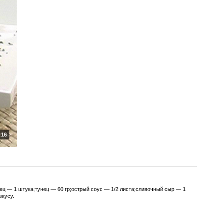
:16
рец — 1 штука;тунец — 60 гр;острый соус — 1/2 листа;сливочный сыр — 1
вкусу.