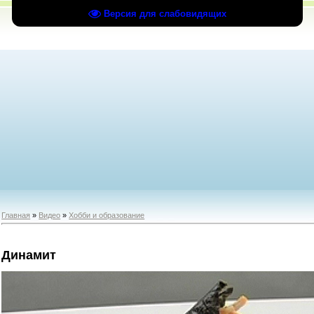
Версия для слабовидящих
Главная
»
Видео
»
Хобби и образование
Динамит