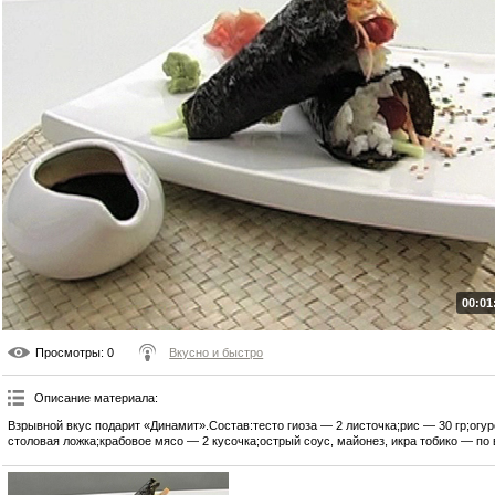
00:01
Просмотры
: 0
Вкусно и быстро
Описание материала
:
Взрывной вкус подарит «Динамит».Состав:тесто гиоза — 2 листочка;рис — 30 гр;огу
столовая ложка;крабовое мясо — 2 кусочка;острый соус, майонез, икра тобико — по 