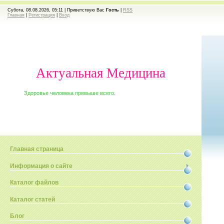
Субота, 08.08.2026, 05:11 |
Приветствую Вас
Гость
|
RSS
Главная
|
Регистрация
|
Вход
Актуальная Медицина
Здоровье человека превыше всего.
Главная страница
Информация о сайте
Каталог файлов
Каталог статей
Блог