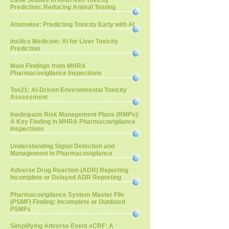
Case Studies in AI-Driven Toxicity
Prediction: Reducing Animal Testing
Atomwise: Predicting Toxicity Early with AI
Insilico Medicine: AI for Liver Toxicity
Prediction
Main Findings from MHRA
Pharmacovigilance Inspections
Tox21: AI-Driven Environmental Toxicity
Assessment
Inadequate Risk Management Plans (RMPs):
A Key Finding in MHRA Pharmacovigilance
Inspections
Understanding Signal Detection and
Management in Pharmacovigilance
Adverse Drug Reaction (ADR) Reporting
Incomplete or Delayed ADR Reporting
Pharmacovigilance System Master File
(PSMF) Finding: Incomplete or Outdated
PSMFs
Simplifying Adverse Event eCRF: A