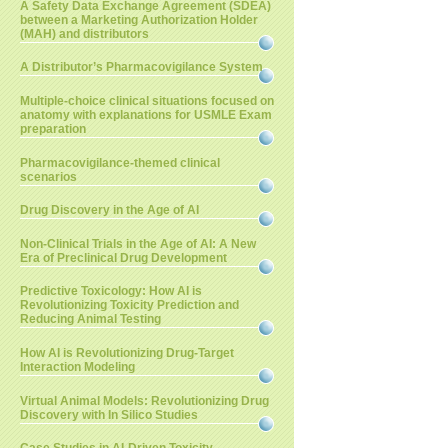
A Safety Data Exchange Agreement (SDEA)
between a Marketing Authorization Holder
(MAH) and distributors
A Distributor’s Pharmacovigilance System
Multiple-choice clinical situations focused on
anatomy with explanations for USMLE Exam
preparation
Pharmacovigilance-themed clinical
scenarios
Drug Discovery in the Age of AI
Non-Clinical Trials in the Age of AI: A New
Era of Preclinical Drug Development
Predictive Toxicology: How AI is
Revolutionizing Toxicity Prediction and
Reducing Animal Testing
How AI is Revolutionizing Drug-Target
Interaction Modeling
Virtual Animal Models: Revolutionizing Drug
Discovery with In Silico Studies