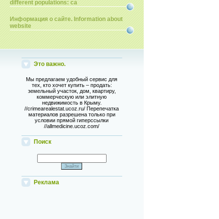
different populations: ca
Информация о сайте. Information about
website
Это важно.
Мы предлагаем удобный сервис для
тех, кто хочет купить – продать:
земельный участок, дом, квартиру,
коммерческую или элитную
недвижимость в Крыму.
//crimearealestat.ucoz.ru/ Перепечатка
материалов разрешена только при
условии прямой гиперссылки
//allmedicine.ucoz.com/
Поиск
Реклама