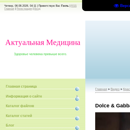
Верс
Четвер, 06.08.2026, 04:11 |
Приветствую Вас
Гость
|
RSS
Главная
|
Регистрация
|
Вход
Актуальная Медицина
Здоровье человека превыше всего.
Главная страница
Главная
»
Видео
»
Крас
Информация о сайте
Dolce & Gabb
Каталог файлов
Каталог статей
Блог