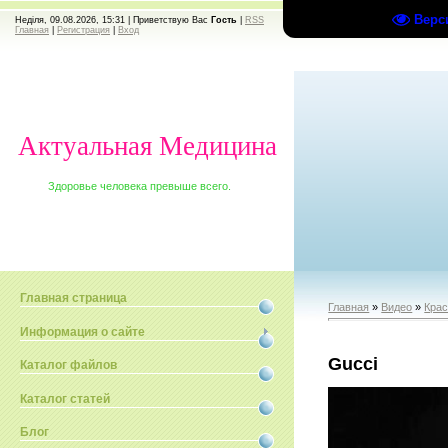
Верс
Неділя, 09.08.2026, 15:31 |
Приветствую Вас
Гость
|
RSS
Главная
|
Регистрация
|
Вход
Актуальная Медицина
Здоровье человека превыше всего.
Главная страница
Главная
»
Видео
»
Крас
Информация о сайте
Gucci
Каталог файлов
Каталог статей
Блог