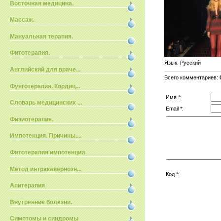
Восточная медицина.
Массаж.
Мануальная терапия.
Фитотерапия.
Язык
: Русский
Английский для враче...
Всего комментариев
:
Фунготерапия. Кордиц...
Имя *:
Словарь медицинских ...
Email *:
Физиотерапия.
Импотенция. Причины....
Фитотерапия импотенции
Метод интракавернозн...
Код *:
Апитерапия
Внутренние болезни.
Симптомы и синдромы