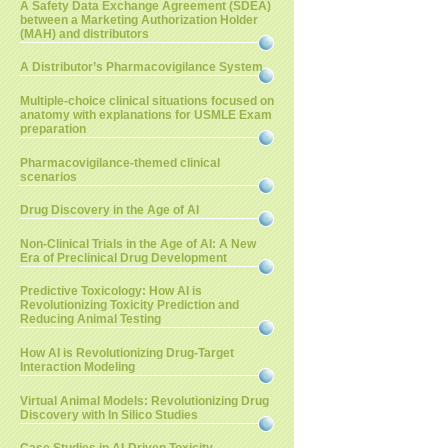
A Safety Data Exchange Agreement (SDEA)
between a Marketing Authorization Holder
(MAH) and distributors
A Distributor’s Pharmacovigilance System
Multiple-choice clinical situations focused on
anatomy with explanations for USMLE Exam
preparation
Pharmacovigilance-themed clinical
scenarios
Drug Discovery in the Age of AI
Non-Clinical Trials in the Age of AI: A New
Era of Preclinical Drug Development
Predictive Toxicology: How AI is
Revolutionizing Toxicity Prediction and
Reducing Animal Testing
How AI is Revolutionizing Drug-Target
Interaction Modeling
Virtual Animal Models: Revolutionizing Drug
Discovery with In Silico Studies