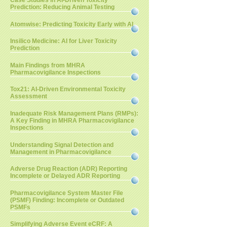
Case Studies in AI-Driven Toxicity
Prediction: Reducing Animal Testing
Atomwise: Predicting Toxicity Early with AI
Insilico Medicine: AI for Liver Toxicity
Prediction
Main Findings from MHRA
Pharmacovigilance Inspections
Tox21: AI-Driven Environmental Toxicity
Assessment
Inadequate Risk Management Plans (RMPs):
A Key Finding in MHRA Pharmacovigilance
Inspections
Understanding Signal Detection and
Management in Pharmacovigilance
Adverse Drug Reaction (ADR) Reporting
Incomplete or Delayed ADR Reporting
Pharmacovigilance System Master File
(PSMF) Finding: Incomplete or Outdated
PSMFs
Simplifying Adverse Event eCRF: A