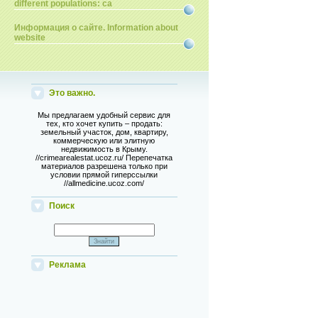
different populations: ca
Информация о сайте. Information about
website
Это важно.
Мы предлагаем удобный сервис для
тех, кто хочет купить – продать:
земельный участок, дом, квартиру,
коммерческую или элитную
недвижимость в Крыму.
//crimearealestat.ucoz.ru/ Перепечатка
материалов разрешена только при
условии прямой гиперссылки
//allmedicine.ucoz.com/
Поиск
Реклама