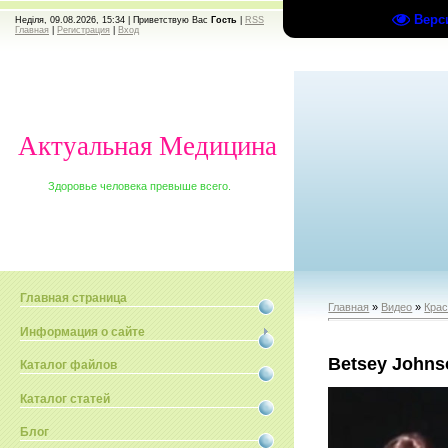
Верс
Неділя, 09.08.2026, 15:34 |
Приветствую Вас
Гость
|
RSS
Главная
|
Регистрация
|
Вход
Актуальная Медицина
Здоровье человека превыше всего.
Главная страница
Главная
»
Видео
»
Крас
Информация о сайте
Betsey Johns
Каталог файлов
Каталог статей
Блог