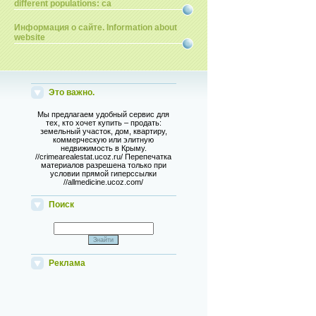
different populations: ca
Информация о сайте. Information about
website
Это важно.
Мы предлагаем удобный сервис для
тех, кто хочет купить – продать:
земельный участок, дом, квартиру,
коммерческую или элитную
недвижимость в Крыму.
//crimearealestat.ucoz.ru/ Перепечатка
материалов разрешена только при
условии прямой гиперссылки
//allmedicine.ucoz.com/
Поиск
Реклама