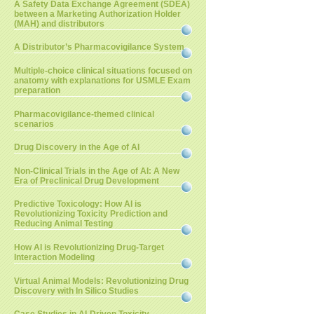
A Safety Data Exchange Agreement (SDEA)
between a Marketing Authorization Holder
(MAH) and distributors
A Distributor’s Pharmacovigilance System
Multiple-choice clinical situations focused on
anatomy with explanations for USMLE Exam
preparation
Pharmacovigilance-themed clinical
scenarios
Drug Discovery in the Age of AI
Non-Clinical Trials in the Age of AI: A New
Era of Preclinical Drug Development
Predictive Toxicology: How AI is
Revolutionizing Toxicity Prediction and
Reducing Animal Testing
How AI is Revolutionizing Drug-Target
Interaction Modeling
Virtual Animal Models: Revolutionizing Drug
Discovery with In Silico Studies