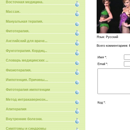
Восточная медицина.
Массаж.
Мануальная терапия.
Фитотерапия.
Язык
: Русский
Английский для враче...
Всего комментариев
:
Фунготерапия. Кордиц...
Имя *:
Словарь медицинских ...
Email *:
Физиотерапия.
Импотенция. Причины....
Фитотерапия импотенции
Метод интракавернозн...
Код *:
Апитерапия
Внутренние болезни.
Симптомы и синдромы