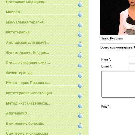
Восточная медицина.
Массаж.
Мануальная терапия.
Фитотерапия.
Язык
: Русский
Английский для враче...
Всего комментариев
:
Фунготерапия. Кордиц...
Имя *:
Словарь медицинских ...
Email *:
Физиотерапия.
Импотенция. Причины....
Фитотерапия импотенции
Метод интракавернозн...
Код *:
Апитерапия
Внутренние болезни.
Симптомы и синдромы