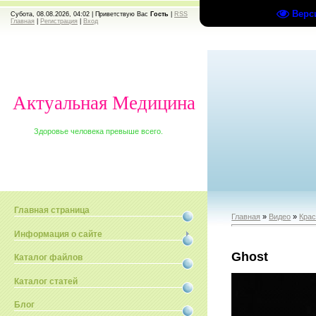
Верс
Субота, 08.08.2026, 04:02 |
Приветствую Вас
Гость
|
RSS
Главная
|
Регистрация
|
Вход
Актуальная Медицина
Здоровье человека превыше всего.
Главная страница
Главная
»
Видео
»
Крас
Информация о сайте
Ghost
Каталог файлов
Каталог статей
Блог