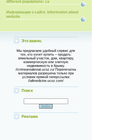
different populations: ca
Информация о сайте. Information about
website
Это важно.
Мы предлагаем удобный сервис для
тех, кто хочет купить – продать:
земельный участок, дом, квартиру,
коммерческую или элитную
недвижимость в Крыму.
//crimearealestat.ucoz.ru/ Перепечатка
материалов разрешена только при
условии прямой гиперссылки
//allmedicine.ucoz.com/
Поиск
Реклама