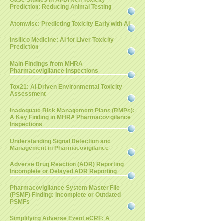
Case Studies in AI-Driven Toxicity
Prediction: Reducing Animal Testing
Atomwise: Predicting Toxicity Early with AI
Insilico Medicine: AI for Liver Toxicity
Prediction
Main Findings from MHRA
Pharmacovigilance Inspections
Tox21: AI-Driven Environmental Toxicity
Assessment
Inadequate Risk Management Plans (RMPs):
A Key Finding in MHRA Pharmacovigilance
Inspections
Understanding Signal Detection and
Management in Pharmacovigilance
Adverse Drug Reaction (ADR) Reporting
Incomplete or Delayed ADR Reporting
Pharmacovigilance System Master File
(PSMF) Finding: Incomplete or Outdated
PSMFs
Simplifying Adverse Event eCRF: A