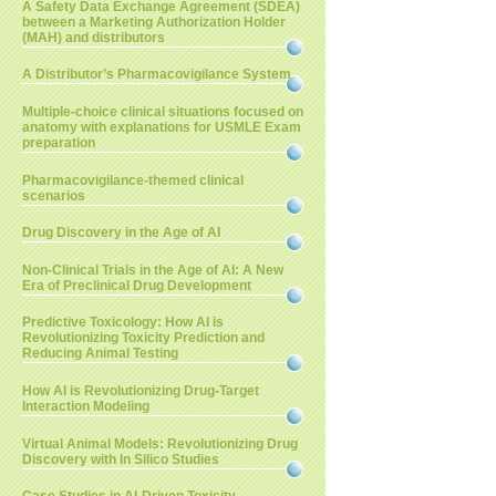
A Safety Data Exchange Agreement (SDEA)
between a Marketing Authorization Holder
(MAH) and distributors
A Distributor’s Pharmacovigilance System
Multiple-choice clinical situations focused on
anatomy with explanations for USMLE Exam
preparation
Pharmacovigilance-themed clinical
scenarios
Drug Discovery in the Age of AI
Non-Clinical Trials in the Age of AI: A New
Era of Preclinical Drug Development
Predictive Toxicology: How AI is
Revolutionizing Toxicity Prediction and
Reducing Animal Testing
How AI is Revolutionizing Drug-Target
Interaction Modeling
Virtual Animal Models: Revolutionizing Drug
Discovery with In Silico Studies