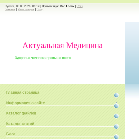
Субота, 08.08.2026, 06:19 |
Приветствую Вас
Гость
|
RSS
Главная
|
Регистрация
|
Вход
Актуальная Медицина
Здоровье человека превыше всего.
Главная страница
Информация о сайте
Каталог файлов
Каталог статей
Блог