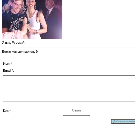
Язык
: Русский
Всего комментариев
:
0
Имя *:
Email *:
Код *: