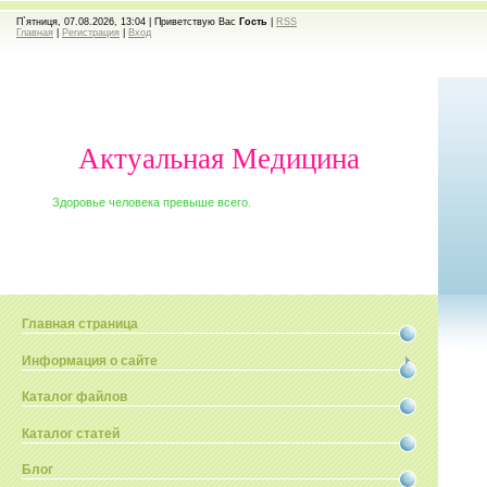
П`ятниця, 07.08.2026, 13:04 |
Приветствую Вас
Гость
|
RSS
Главная
|
Регистрация
|
Вход
Актуальная Медицина
Здоровье человека превыше всего.
Главная страница
Информация о сайте
Каталог файлов
Каталог статей
Блог