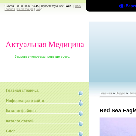
Верс
Субота, 08.08.2026, 23:45 |
Приветствую Вас
Гость
|
RSS
Главная
|
Регистрация
|
Вход
Актуальная Медицина
Здоровье человека превыше всего.
Главная страница
Главная
»
Видео
»
Путе
Информация о сайте
Red Sea Eagl
Каталог файлов
Каталог статей
Блог