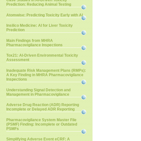
Case Studies in AI-Driven Toxicity
Prediction: Reducing Animal Testing
Atomwise: Predicting Toxicity Early with AI
Insilico Medicine: AI for Liver Toxicity
Prediction
Main Findings from MHRA
Pharmacovigilance Inspections
Tox21: AI-Driven Environmental Toxicity
Assessment
Inadequate Risk Management Plans (RMPs):
A Key Finding in MHRA Pharmacovigilance
Inspections
Understanding Signal Detection and
Management in Pharmacovigilance
Adverse Drug Reaction (ADR) Reporting
Incomplete or Delayed ADR Reporting
Pharmacovigilance System Master File
(PSMF) Finding: Incomplete or Outdated
PSMFs
Simplifying Adverse Event eCRF: A