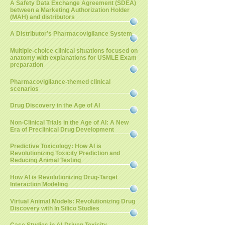
A Safety Data Exchange Agreement (SDEA)
between a Marketing Authorization Holder
(MAH) and distributors
A Distributor’s Pharmacovigilance System
Multiple-choice clinical situations focused on
anatomy with explanations for USMLE Exam
preparation
Pharmacovigilance-themed clinical
scenarios
Drug Discovery in the Age of AI
Non-Clinical Trials in the Age of AI: A New
Era of Preclinical Drug Development
Predictive Toxicology: How AI is
Revolutionizing Toxicity Prediction and
Reducing Animal Testing
How AI is Revolutionizing Drug-Target
Interaction Modeling
Virtual Animal Models: Revolutionizing Drug
Discovery with In Silico Studies