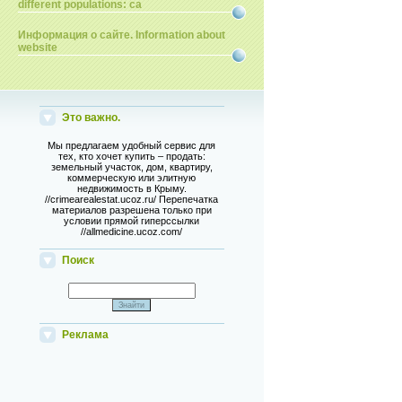
different populations: ca
Информация о сайте. Information about
website
Это важно.
Мы предлагаем удобный сервис для
тех, кто хочет купить – продать:
земельный участок, дом, квартиру,
коммерческую или элитную
недвижимость в Крыму.
//crimearealestat.ucoz.ru/ Перепечатка
материалов разрешена только при
условии прямой гиперссылки
//allmedicine.ucoz.com/
Поиск
Реклама