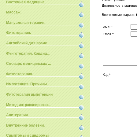
Восточная медицина.
Длительность матери
Массаж.
Всего комментариев
:
Мануальная терапия.
Имя *:
Фитотерапия.
Email *:
Английский для враче...
Фунготерапия. Кордиц...
Словарь медицинских ...
Физиотерапия.
Код *:
Импотенция. Причины....
Фитотерапия импотенции
Метод интракавернозн...
Апитерапия
Внутренние болезни.
Симптомы и синдромы