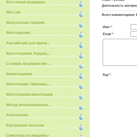
Восточная медицина.
Длительность матери
Массаж.
Всего комментариев
:
Мануальная терапия.
Имя *:
Фитотерапия.
Email *:
Английский для враче...
Фунготерапия. Кордиц...
Словарь медицинских ...
Физиотерапия.
Код *:
Импотенция. Причины....
Фитотерапия импотенции
Метод интракавернозн...
Апитерапия
Внутренние болезни.
Симптомы и синдромы