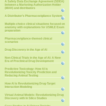
A Safety Data Exchange Agreement (SDEA)
between a Marketing Authorization Holder
(MAH) and distributors
A Distributor’s Pharmacovigilance System
Multiple-choice clinical situations focused on
anatomy with explanations for USMLE Exam
preparation
Pharmacovigilance-themed clinical
scenarios
Drug Discovery in the Age of AI
Non-Clinical Trials in the Age of AI: A New
Era of Preclinical Drug Development
Predictive Toxicology: How AI is
Revolutionizing Toxicity Prediction and
Reducing Animal Testing
How AI is Revolutionizing Drug-Target
Interaction Modeling
Virtual Animal Models: Revolutionizing Drug
Discovery with In Silico Studies