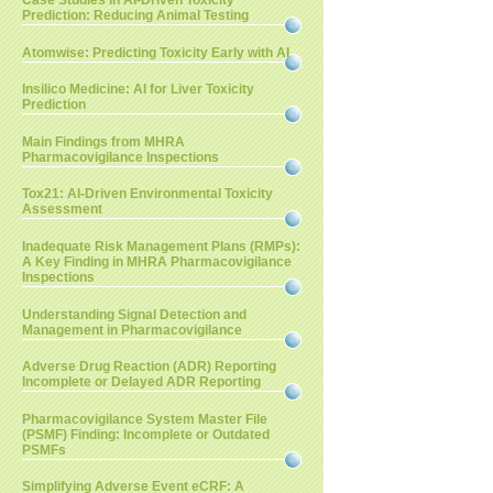
Case Studies in AI-Driven Toxicity
Prediction: Reducing Animal Testing
Atomwise: Predicting Toxicity Early with AI
Insilico Medicine: AI for Liver Toxicity
Prediction
Main Findings from MHRA
Pharmacovigilance Inspections
Tox21: AI-Driven Environmental Toxicity
Assessment
Inadequate Risk Management Plans (RMPs):
A Key Finding in MHRA Pharmacovigilance
Inspections
Understanding Signal Detection and
Management in Pharmacovigilance
Adverse Drug Reaction (ADR) Reporting
Incomplete or Delayed ADR Reporting
Pharmacovigilance System Master File
(PSMF) Finding: Incomplete or Outdated
PSMFs
Simplifying Adverse Event eCRF: A