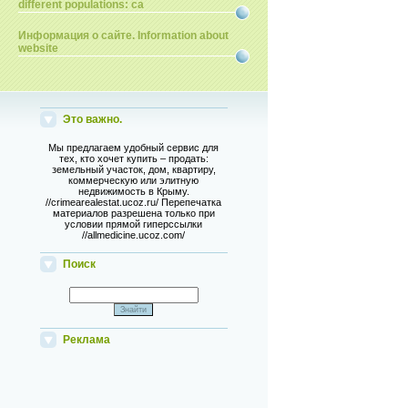
different populations: ca
Информация о сайте. Information about
website
Это важно.
Мы предлагаем удобный сервис для
тех, кто хочет купить – продать:
земельный участок, дом, квартиру,
коммерческую или элитную
недвижимость в Крыму.
//crimearealestat.ucoz.ru/ Перепечатка
материалов разрешена только при
условии прямой гиперссылки
//allmedicine.ucoz.com/
Поиск
Реклама