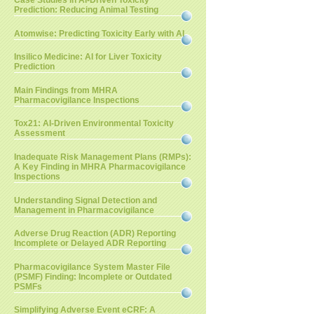
Case Studies in AI-Driven Toxicity
Prediction: Reducing Animal Testing
Atomwise: Predicting Toxicity Early with AI
Insilico Medicine: AI for Liver Toxicity
Prediction
Main Findings from MHRA
Pharmacovigilance Inspections
Tox21: AI-Driven Environmental Toxicity
Assessment
Inadequate Risk Management Plans (RMPs):
A Key Finding in MHRA Pharmacovigilance
Inspections
Understanding Signal Detection and
Management in Pharmacovigilance
Adverse Drug Reaction (ADR) Reporting
Incomplete or Delayed ADR Reporting
Pharmacovigilance System Master File
(PSMF) Finding: Incomplete or Outdated
PSMFs
Simplifying Adverse Event eCRF: A