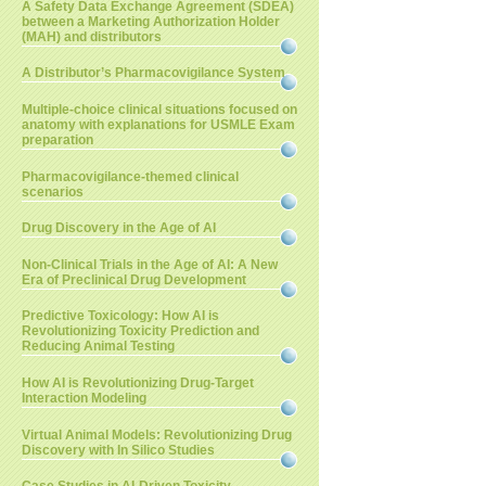
A Safety Data Exchange Agreement (SDEA)
between a Marketing Authorization Holder
(MAH) and distributors
A Distributor’s Pharmacovigilance System
Multiple-choice clinical situations focused on
anatomy with explanations for USMLE Exam
preparation
Pharmacovigilance-themed clinical
scenarios
Drug Discovery in the Age of AI
Non-Clinical Trials in the Age of AI: A New
Era of Preclinical Drug Development
Predictive Toxicology: How AI is
Revolutionizing Toxicity Prediction and
Reducing Animal Testing
How AI is Revolutionizing Drug-Target
Interaction Modeling
Virtual Animal Models: Revolutionizing Drug
Discovery with In Silico Studies