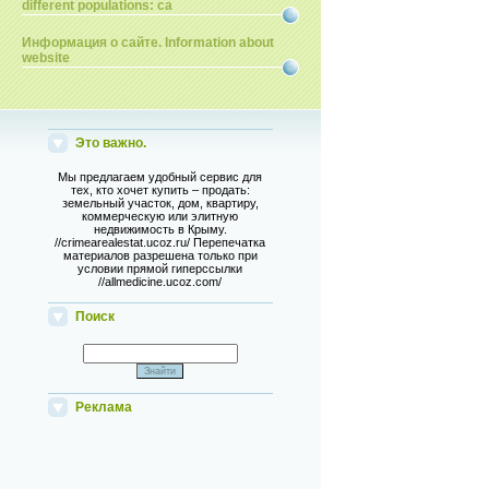
different populations: ca
Информация о сайте. Information about
website
Это важно.
Мы предлагаем удобный сервис для
тех, кто хочет купить – продать:
земельный участок, дом, квартиру,
коммерческую или элитную
недвижимость в Крыму.
//crimearealestat.ucoz.ru/ Перепечатка
материалов разрешена только при
условии прямой гиперссылки
//allmedicine.ucoz.com/
Поиск
Реклама