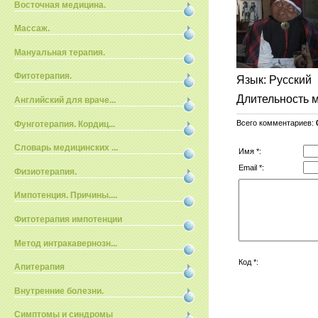
Восточная медицина.
Массаж.
Мануальная терапия.
Фитотерапия.
Язык
: Русский
Длительность 
Английский для враче...
Всего комментариев
:
Фунготерапия. Кордиц...
Словарь медицинских ...
Имя *:
Email *:
Физиотерапия.
Импотенция. Причины....
Фитотерапия импотенции
Метод интракавернозн...
Код *:
Апитерапия
Внутренние болезни.
Симптомы и синдромы