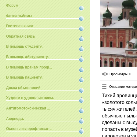
Форум
Фотоальбомы
Гостевая книга
Обратная связь
В помощь студенту.
В помощь абитуриенту.
В помощь врачам проф...
Просмотры
: 0
В помощь пациенту.
Описание матер
Доска объявлений
Тихий провинц
Худеем с удовольствием.
«золотого коль
тысяч жителей,
Антигомотоксическая ...
обычные пыльн
Аюрведа.
сделаны с выду
попасть в музе
Основы иглорефлексот...
паровозов и у