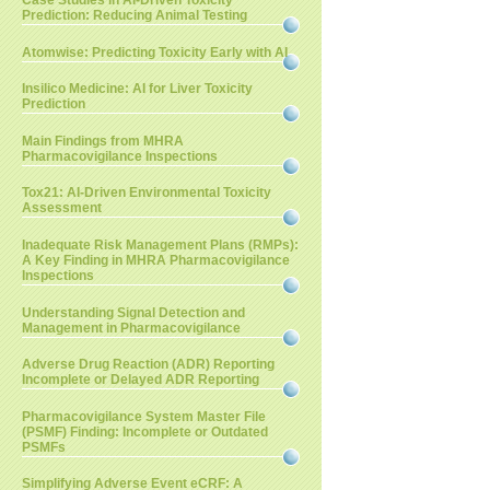
Case Studies in AI-Driven Toxicity
Prediction: Reducing Animal Testing
Atomwise: Predicting Toxicity Early with AI
Insilico Medicine: AI for Liver Toxicity
Prediction
Main Findings from MHRA
Pharmacovigilance Inspections
Tox21: AI-Driven Environmental Toxicity
Assessment
Inadequate Risk Management Plans (RMPs):
A Key Finding in MHRA Pharmacovigilance
Inspections
Understanding Signal Detection and
Management in Pharmacovigilance
Adverse Drug Reaction (ADR) Reporting
Incomplete or Delayed ADR Reporting
Pharmacovigilance System Master File
(PSMF) Finding: Incomplete or Outdated
PSMFs
Simplifying Adverse Event eCRF: A