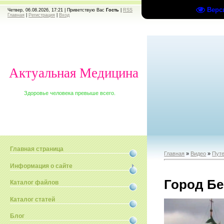
Верс
Четвер, 06.08.2026, 17:21 |
Приветствую Вас
Гость
|
RSS
Главная
|
Регистрация
|
Вход
Актуальная Медицина
Здоровье человека превыше всего.
Главная страница
Главная
»
Видео
»
Путе
Информация о сайте
Город Б
Каталог файлов
Каталог статей
Блог