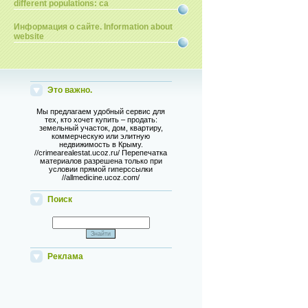
different populations: ca
Информация о сайте. Information about
website
Это важно.
Мы предлагаем удобный сервис для
тех, кто хочет купить – продать:
земельный участок, дом, квартиру,
коммерческую или элитную
недвижимость в Крыму.
//crimearealestat.ucoz.ru/ Перепечатка
материалов разрешена только при
условии прямой гиперссылки
//allmedicine.ucoz.com/
Поиск
Реклама