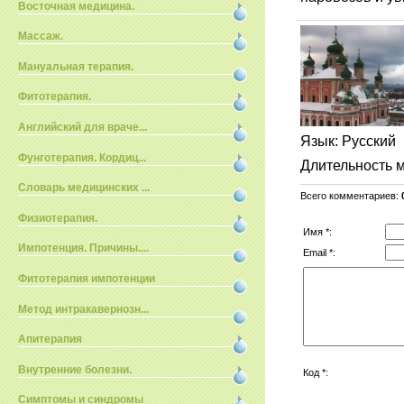
Восточная медицина.
Массаж.
Мануальная терапия.
Фитотерапия.
Английский для враче...
Язык
: Русский
Фунготерапия. Кордиц...
Длительность 
Словарь медицинских ...
Всего комментариев
:
Физиотерапия.
Имя *:
Импотенция. Причины....
Email *:
Фитотерапия импотенции
Метод интракавернозн...
Апитерапия
Внутренние болезни.
Код *:
Симптомы и синдромы