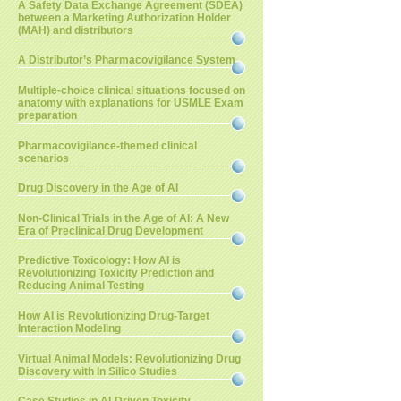
A Safety Data Exchange Agreement (SDEA)
between a Marketing Authorization Holder
(MAH) and distributors
A Distributor’s Pharmacovigilance System
Multiple-choice clinical situations focused on
anatomy with explanations for USMLE Exam
preparation
Pharmacovigilance-themed clinical
scenarios
Drug Discovery in the Age of AI
Non-Clinical Trials in the Age of AI: A New
Era of Preclinical Drug Development
Predictive Toxicology: How AI is
Revolutionizing Toxicity Prediction and
Reducing Animal Testing
How AI is Revolutionizing Drug-Target
Interaction Modeling
Virtual Animal Models: Revolutionizing Drug
Discovery with In Silico Studies