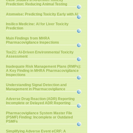
Case Studies in AI-Driven Toxicity
Prediction: Reducing Animal Testing
Atomwise: Predicting Toxicity Early with AI
Insilico Medicine: AI for Liver Toxicity
Prediction
Main Findings from MHRA
Pharmacovigilance Inspections
Tox21: AI-Driven Environmental Toxicity
Assessment
Inadequate Risk Management Plans (RMPs):
A Key Finding in MHRA Pharmacovigilance
Inspections
Understanding Signal Detection and
Management in Pharmacovigilance
Adverse Drug Reaction (ADR) Reporting
Incomplete or Delayed ADR Reporting
Pharmacovigilance System Master File
(PSMF) Finding: Incomplete or Outdated
PSMFs
Simplifying Adverse Event eCRF: A