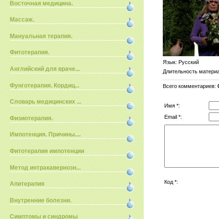
Восточная медицина.
Массаж.
Мануальная терапия.
Фитотерапия.
Язык
: Русский
Английский для враче...
Длительность матери
Фунготерапия. Кордиц...
Всего комментариев
:
Словарь медицинских ...
Имя *:
Email *:
Физиотерапия.
Импотенция. Причины....
Фитотерапия импотенции
Метод интракавернозн...
Код *:
Апитерапия
Внутренние болезни.
Симптомы и синдромы