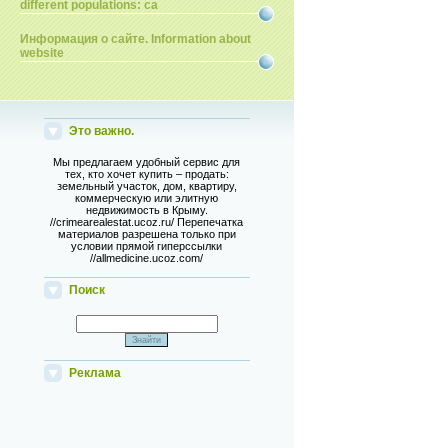
different populations: ca
Информация о сайте. Information about
website
Это важно.
Мы предлагаем удобный сервис для
тех, кто хочет купить – продать:
земельный участок, дом, квартиру,
коммерческую или элитную
недвижимость в Крыму.
//crimearealestat.ucoz.ru/ Перепечатка
материалов разрешена только при
условии прямой гиперссылки
//allmedicine.ucoz.com/
Поиск
Реклама