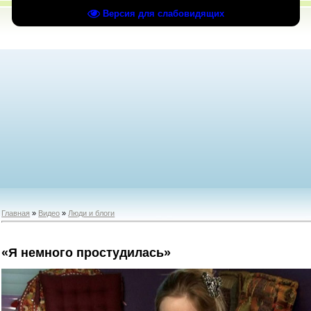
Версия для слабовидящих
Главная
»
Видео
»
Люди и блоги
«Я немного простудилась»