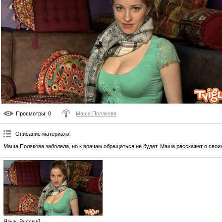
Просмотры
: 0
Маша Полякова
Описание материала
:
Маша Полякова заболела, но к врачам обращаться не будет. Маша расскажет о своих
Язык
: Русский