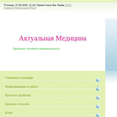
П`ятниця, 07.08.2026, 21:20 |
Приветствую Вас
Гость
|
RSS
Главная
|
Регистрация
|
Вход
Актуальная Медицина
Здоровье человека превыше всего.
Главная страница
Информация о сайте
Каталог файлов
Каталог статей
Блог