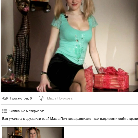
Просмотры
: 0
Маша Полякова
Описание материала
:
Вас ужалила медуза или оса? Маша Полякова расскажет, как надо вести себя в крити