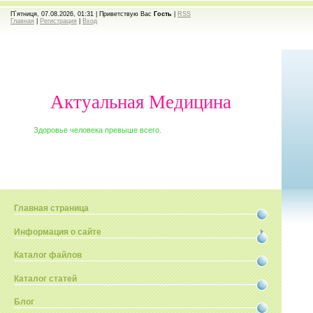
П`ятниця, 07.08.2026, 01:31 |
Приветствую Вас
Гость
|
RSS
Главная
|
Регистрация
|
Вход
Актуальная Медицина
Здоровье человека превыше всего.
Главная страница
Информация о сайте
Каталог файлов
Каталог статей
Блог