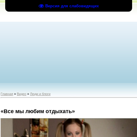
Версия для слабовидящих
Главная
»
Видео
»
Люди и блоги
«Все мы любим отдыхать»