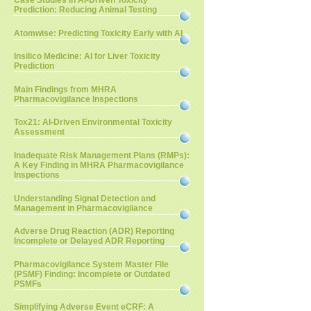
Case Studies in AI-Driven Toxicity
Prediction: Reducing Animal Testing
Atomwise: Predicting Toxicity Early with AI
Insilico Medicine: AI for Liver Toxicity
Prediction
Main Findings from MHRA
Pharmacovigilance Inspections
Tox21: AI-Driven Environmental Toxicity
Assessment
Inadequate Risk Management Plans (RMPs):
A Key Finding in MHRA Pharmacovigilance
Inspections
Understanding Signal Detection and
Management in Pharmacovigilance
Adverse Drug Reaction (ADR) Reporting
Incomplete or Delayed ADR Reporting
Pharmacovigilance System Master File
(PSMF) Finding: Incomplete or Outdated
PSMFs
Simplifying Adverse Event eCRF: A