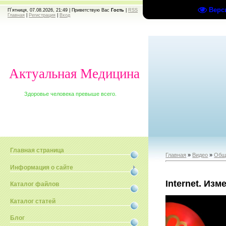
Верс
П`ятниця, 07.08.2026, 21:49 |
Приветствую Вас
Гость
|
RSS
Главная
|
Регистрация
|
Вход
Актуальная Медицина
Здоровье человека превыше всего.
Главная страница
Главная
»
Видео
»
Общ
Информация о сайте
Internet. Из
Каталог файлов
Каталог статей
Блог