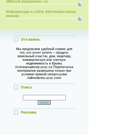
different populations: ca
Информация о сайте. Information about
website
Это важно.
Мы предлагаем удобный сервис для
тех, кто хочет купить – продать:
земельный участок, дом, квартиру,
коммерческую или элитную
недвижимость в Крыму.
//crimearealestat.ucoz.ru/ Перепечатка
материалов разрешена только при
условии прямой гиперссылки
//allmedicine.ucoz.com/
Поиск
Реклама