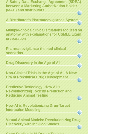
A Safety Data Exchange Agreement (SDEA)
between a Marketing Authorization Holder
(MAH) and distributors
A Distributor’s Pharmacovigilance System
Multiple-choice clinical situations focused on
anatomy with explanations for USMLE Exam
preparation
Pharmacovigilance-themed clinical
scenarios
Drug Discovery in the Age of AI
Non-Clinical Trials in the Age of AI: A New
Era of Preclinical Drug Development
Predictive Toxicology: How AI is
Revolutionizing Toxicity Prediction and
Reducing Animal Testing
How AI is Revolutionizing Drug-Target
Interaction Modeling
Virtual Animal Models: Revolutionizing Drug
Discovery with In Silico Studies