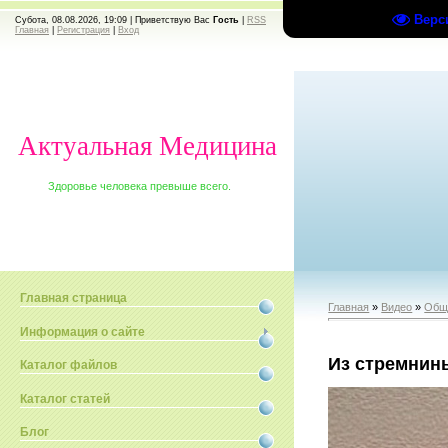
Верс
Субота, 08.08.2026, 19:09 |
Приветствую Вас
Гость
|
RSS
Главная
|
Регистрация
|
Вход
Актуальная Медицина
Здоровье человека превыше всего.
Главная страница
Главная
»
Видео
»
Общ
Информация о сайте
Из стремнин
Каталог файлов
Каталог статей
Блог