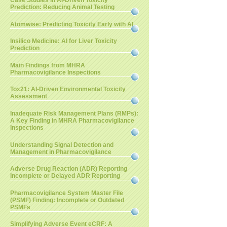
Case Studies in AI-Driven Toxicity
Prediction: Reducing Animal Testing
Atomwise: Predicting Toxicity Early with AI
Insilico Medicine: AI for Liver Toxicity
Prediction
Main Findings from MHRA
Pharmacovigilance Inspections
Tox21: AI-Driven Environmental Toxicity
Assessment
Inadequate Risk Management Plans (RMPs):
A Key Finding in MHRA Pharmacovigilance
Inspections
Understanding Signal Detection and
Management in Pharmacovigilance
Adverse Drug Reaction (ADR) Reporting
Incomplete or Delayed ADR Reporting
Pharmacovigilance System Master File
(PSMF) Finding: Incomplete or Outdated
PSMFs
Simplifying Adverse Event eCRF: A