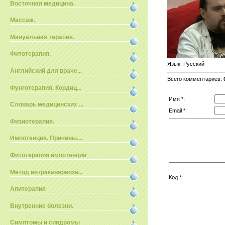
Восточная медицина.
Массаж.
Мануальная терапия.
Фитотерапия.
Язык
: Русский
Английский для враче...
Всего комментариев
:
Фунготерапия. Кордиц...
Имя *:
Словарь медицинских ...
Email *:
Физиотерапия.
Импотенция. Причины....
Фитотерапия импотенции
Метод интракавернозн...
Код *:
Апитерапия
Внутренние болезни.
Симптомы и синдромы