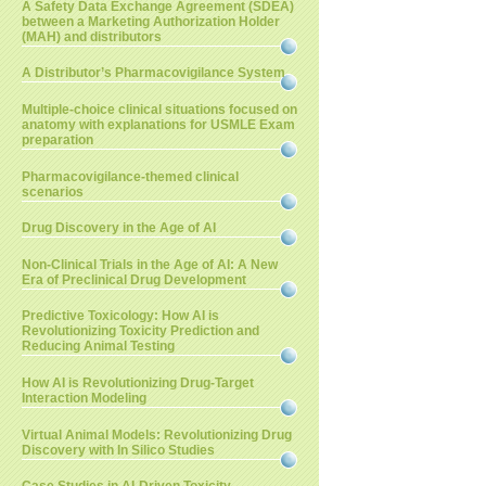
A Safety Data Exchange Agreement (SDEA)
between a Marketing Authorization Holder
(MAH) and distributors
A Distributor’s Pharmacovigilance System
Multiple-choice clinical situations focused on
anatomy with explanations for USMLE Exam
preparation
Pharmacovigilance-themed clinical
scenarios
Drug Discovery in the Age of AI
Non-Clinical Trials in the Age of AI: A New
Era of Preclinical Drug Development
Predictive Toxicology: How AI is
Revolutionizing Toxicity Prediction and
Reducing Animal Testing
How AI is Revolutionizing Drug-Target
Interaction Modeling
Virtual Animal Models: Revolutionizing Drug
Discovery with In Silico Studies