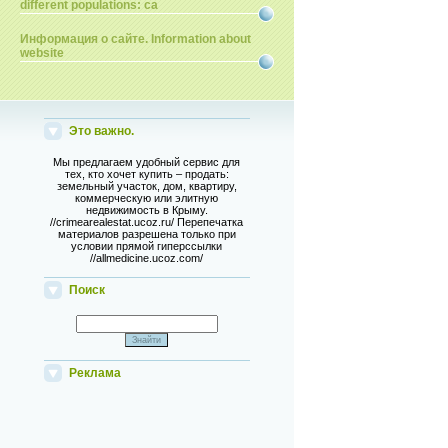
different populations: ca
Информация о сайте. Information about
website
Это важно.
Мы предлагаем удобный сервис для
тех, кто хочет купить – продать:
земельный участок, дом, квартиру,
коммерческую или элитную
недвижимость в Крыму.
//crimearealestat.ucoz.ru/ Перепечатка
материалов разрешена только при
условии прямой гиперссылки
//allmedicine.ucoz.com/
Поиск
Реклама